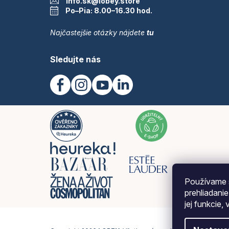
info.sk@lobey.store
Po–Pia: 8.00–16.30 hod.
Najčastejšie otázky nájdete
tu
Sledujte nás
Používame 
prehliadani
jej funkcie,