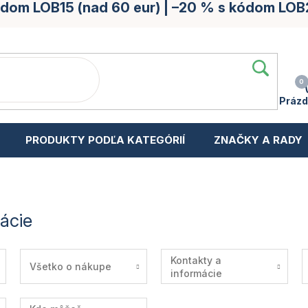
kódom LOB15 (nad 60 eur) | –20 % s kódom LOB
Prázd
PRODUKTY PODĽA KATEGÓRIÍ
ZNAČKY A RADY
mácie
Kontakty a
Všetko o nákupe
informácie