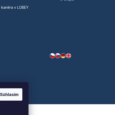
– kariéra v LOBEY
Súhlasím