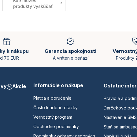
Kde môžeš
produkty vyskúšať
ky k nákupu
Garancia spokojnosti
Vernostn
d 79 EUR
A vrátenie peňazí
Produkty
Informácie o nákupe
Ostatné info
avy
Akcie
Platba a doručenie
Pravidlá a podm
Často kladené otázky
Darčekové pou
Vernostný program
Nastavenie SMS
Obchodné podmienky
Staň sa ambasá
Podmienky ochrany osobných
Napísali o nás