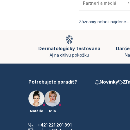
Partneri a médiá
Záznamy neboli nájdené...
Z
á
p
Dermatologicky testovaná
Darče
ä
Aj na citlivú pokožku
Na
t
i
e
Potrebujete poradiť?
Novinky
Zľ
Natálie
Mia
+421 221 201 391