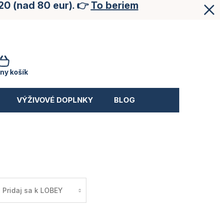
20 (nad 80 eur). 👉
To beriem
NÁKUPNÝ
KOŠÍK
ny košík
VÝŽIVOVÉ DOPLNKY
BLOG
Pridaj sa k LOBEY