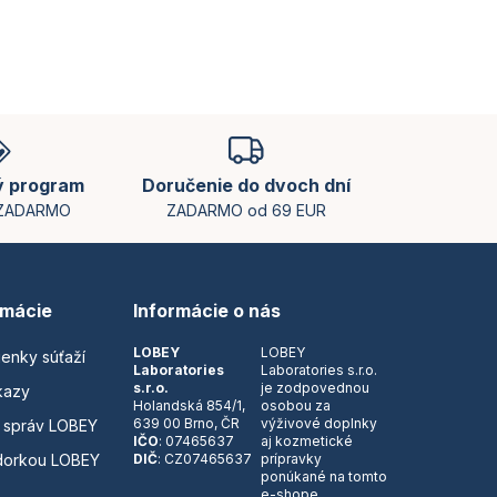
ý program
Doručenie do dvoch dní
 ZADARMO
ZADARMO od 69 EUR
rmácie
Informácie o nás
LOBEY
LOBEY
ienky súťaží
Laboratories
Laboratories s.r.o.
s.r.o.
je zodpovednou
kazy
Holandská 854/1,
osobou za
639 00 Brno, ČR
výživové doplnky
 správ LOBEY
IČO
: 07465637
aj kozmetické
dorkou LOBEY
DIČ
: CZ07465637
prípravky
ponúkané na tomto
e-shope.