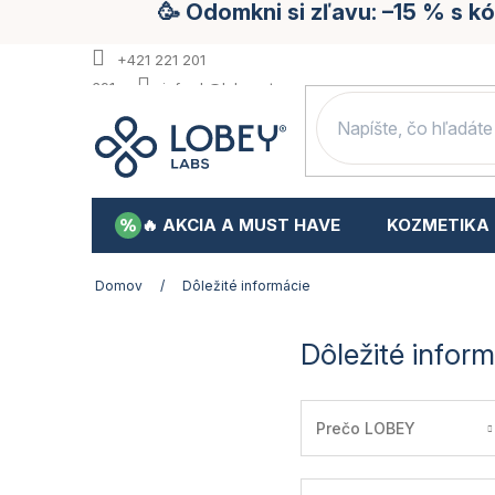
🥳 Odomkni si zľavu: –15 % s 
Prejsť
na
obsah
+421 221 201
391
info.sk@lobey.store
🔥 AKCIA A MUST HAVE
KOZMETIKA
Domov
/
Dôležité informácie
Dôležité infor
Prečo LOBEY