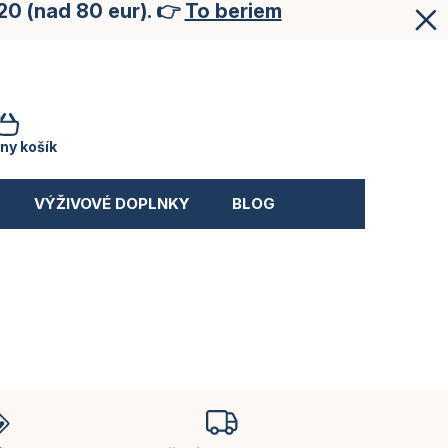
20 (nad 80 eur). 👉
To beriem
NÁKUPNÝ
KOŠÍK
ny košík
VÝŽIVOVÉ DOPLNKY
BLOG