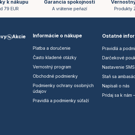
ky k nákupu
Garancia spokojnosti
Vernostn
d 79 EUR
A vrátenie peňazí
Produkty
Informácie o nákupe
Ostatné info
avy
Akcie
Platba a doručenie
Pravidlá a podm
Často kladené otázky
Darčekové pou
Vernostný program
Nastavenie SMS
Obchodné podmienky
Staň sa ambasá
Podmienky ochrany osobných
Napísali o nás
údajov
Pridaj sa k nám 
Pravidlá a podmienky súťaží