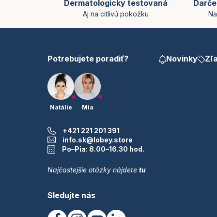
Dermatologicky testovaná
Darče
ä
Aj na citlivú pokožku
Na
t
i
e
Potrebujete poradiť?
Novinky
Zľ
Natálie
Mia
+421 221 201 391
info.sk@lobey.store
Po–Pia: 8.00–16.30 hod.
Najčastejšie otázky nájdete
tu
Sledujte nás