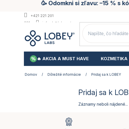
🥳 Odomkni si zľavu: –15 % s 
Prejsť
na
obsah
+421 221 201
391
info.sk@lobey.store
🔥 AKCIA A MUST HAVE
KOZMETIKA
Domov
/
Dôležité informácie
/
Pridaj sa k LOBEY
Pridaj sa k LO
Záznamy neboli nájdené...
Z
á
p