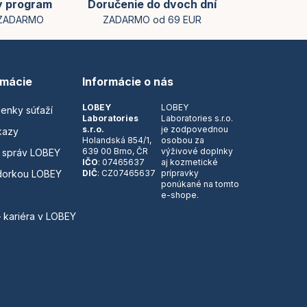
ý program
Doručenie do dvoch dní
 ZADARMO
ZADARMO od 69 EUR
rmácie
Informácie o nás
LOBEY
LOBEY
ienky súťaží
Laboratories
Laboratories s.r.o.
s.r.o.
je zodpovednou
kazy
Holandská 854/1,
osobou za
639 00 Brno, ČR
výživové doplnky
 správ LOBEY
IČO
: 07465637
aj kozmetické
dorkou LOBEY
DIČ
: CZ07465637
prípravky
ponúkané na tomto
e-shope.
– kariéra v LOBEY