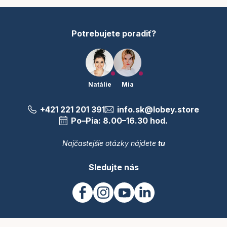
i
e
Potrebujete poradiť?
Natálie
Mia
+421 221 201 391
info.sk@lobey.store
Po–Pia: 8.00–16.30 hod.
Najčastejšie otázky nájdete
tu
Sledujte nás