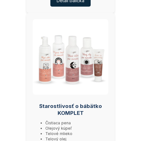
Detail balíčka
Starostlivosť o bábätko
KOMPLET
Čistiaca pena
Olejový kúpeľ
Telové mlieko
Telový olej