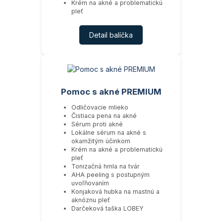
Krém na akné a problematickú
pleť
Detail balíčka
Pomoc s akné PREMIUM
Odličovacie mlieko
Čistiaca pena na akné
Sérum proti akné
Lokálne sérum na akné s
okamžitým účinkom
Krém na akné a problematickú
pleť
Tonizačná hmla na tvár
AHA peeling s postupným
uvoľňovaním
Konjaková hubka na mastnú a
aknóznu pleť
Darčeková taška LOBEY