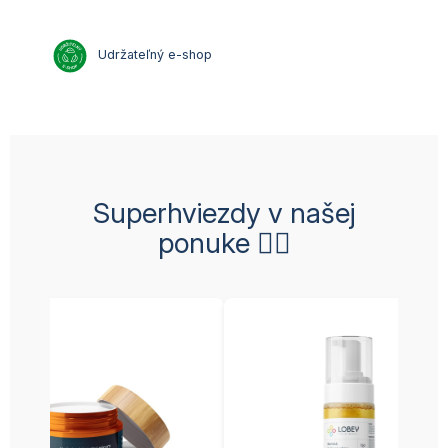
Udrž
a
te
ľ
ný e-
shop
Superhviezdy v našej
ponuke 👉🏼