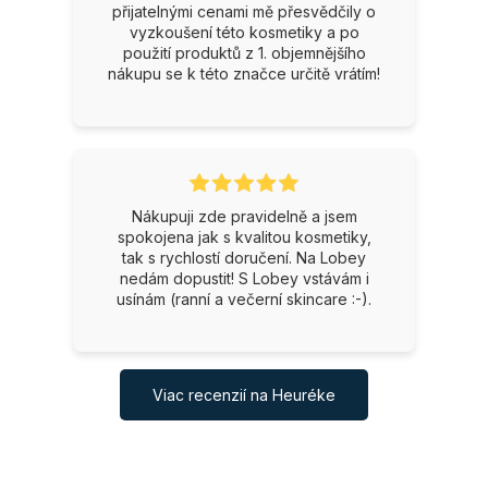
přijatelnými cenami mě přesvědčily o
vyzkoušení této kosmetiky a po
použití produktů z 1. objemnějšího
nákupu se k této značce určitě vrátím!
Nákupuji zde pravidelně a jsem
spokojena jak s kvalitou kosmetiky,
tak s rychlostí doručení. Na Lobey
nedám dopustit! S Lobey vstávám i
usínám (ranní a večerní skincare :-).
Viac recenzií na Heuréke