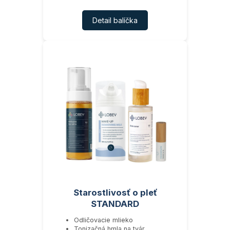
Detail balíčka
Starostlivosť o pleť
STANDARD
Odličovacie mlieko
Tonizačná hmla na tvár