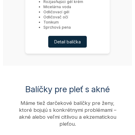
Rozjasňujúci gél krém
Micelárna voda
Odličovací gél
Odličovač očí
Tonikum
Sprchová pena
Detail balíčka
Balíčky pre pleť s akné
Máme tiež darčekové balíčky pre ženy,
ktoré bojujú s konkrétnymi problémami –
akné alebo veľmi citlivou a ekzematickou
pleťou.