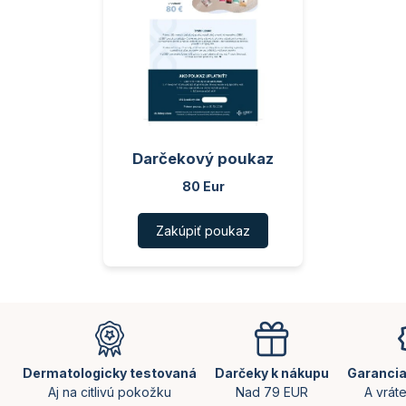
Darčekový poukaz
80 Eur
Zakúpiť poukaz
Z
á
p
ä
Dermatologicky testovaná
Darčeky k nákupu
Garancia
t
Aj na citlivú pokožku
Nad 79 EUR
A vrát