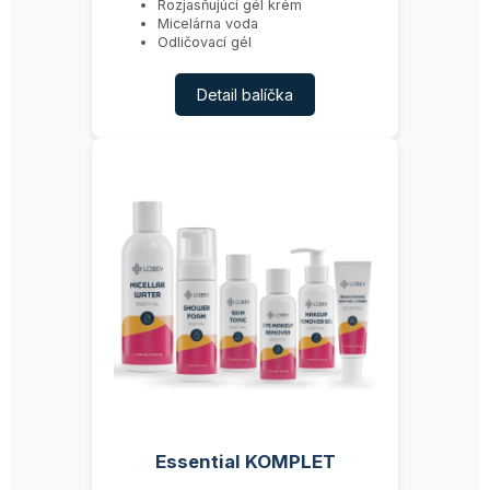
Rozjasňujúci gél krém
Micelárna voda
Odličovací gél
Detail balíčka
Essential KOMPLET