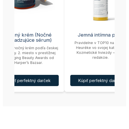
Nočný krém (Nočné
Jemná intímna pena
vyhladzujúce sérum)
Pravidelne v TOP10 na českej
Heuréke vo svojej kategórii.
Najlepší nočný krém podľa českej
Kozmetické hviezdy – Cena
Heuréky. 2. miesto v prestížnej
redakcie.
Pro-Aging Beauty Awards od
Harper’s Bazaar.
Kúpiť perfektný darček
Kúpiť perfektný darček