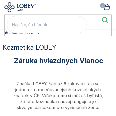
🥳 Odomkni si zľavu: –15 % s kódom LOB15 (nad 60 eur) | –20 % s
Prejsť
NÁK
kódom LOB20 (nad 80 eur). 👉
To beriem
na
KOŠ
obsah
/
Kozmetika LOBEY
Kozmetika LOBEY
Záruka hviezdnych Vianoc
Značka LOBEY žiari už 6 rokov a stala sa
jednou z najoceňovanejších kozmetických
značiek v ČR. Vďaka tomu si môžeš byť istá,
že táto kozmetika naozaj funguje a je
skvelým darčekom pre výnimočnú ženu.