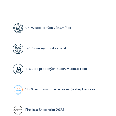
97 % spokojných zákazníčok
70 % v
e
rných
zákazníčok
316 tisíc pr
e
daných kus
ov
v
tomto
ro
ku
1846 pozit
í
vn
y
ch recenz
i
í na
českej
Heur
éke
Finalista
Shop
roku 2023