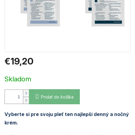
€19,20
Jednotková
cena:
Skladom
Pridať do košíka
Vyberte si pre svoju pleť ten najlepší denný a nočný
krém.