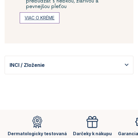
prebúdzať s hebkou, žiarivou a
pevnejšou pleťou
VIAC O KRÉME
INCI / Zloženie
Z
á
p
ä
Dermatologicky testovaná
Darčeky k nákupu
Garancia