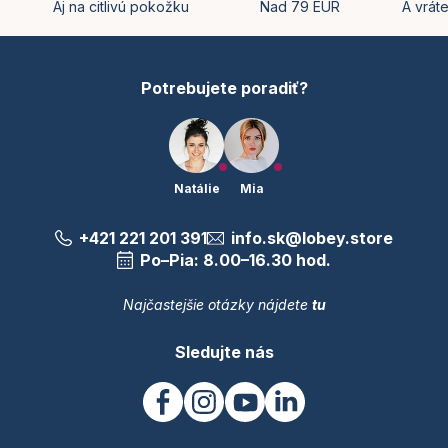
t
Aj na citlivú pokožku
Nad 79 EUR
A vrát
i
e
Potrebujete poradiť?
Natálie
Mia
+421 221 201 391
info.sk@lobey.store
Po–Pia: 8.00–16.30 hod.
Najčastejšie otázky nájdete
tu
Sledujte nás