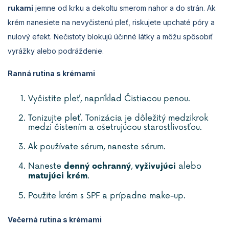
rukami
jemne od krku a dekoltu smerom nahor a do strán. Ak
krém nanesiete na nevyčistenú pleť, riskujete upchaté póry a
nulový efekt. Nečistoty blokujú účinné látky a môžu spôsobiť
vyrážky alebo podráždenie.
Ranná rutina s krémami
Vyčistite pleť, napríklad Čistiacou penou.
Tonizujte pleť. Tonizácia je dôležitý medzikrok
medzi čistením a ošetrujúcou starostlivosťou.
Ak používate sérum, naneste sérum.
Naneste
,
alebo
denný ochranný
vyživujúci
.
matujúci krém
Použite krém s SPF a prípadne make-up.
Večerná rutina s krémami