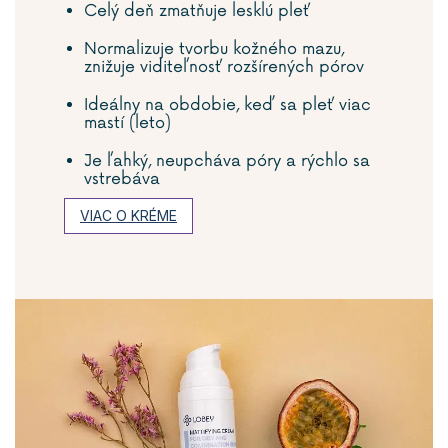
Celý deň zmatňuje lesklú pleť
Normalizuje tvorbu kožného mazu,
znižuje viditeľnosť rozšírených pórov
Ideálny na obdobie, keď sa pleť viac
mastí (leto)
Je ľahký, neupcháva póry a rýchlo sa
vstrebáva
VIAC O KRÉME