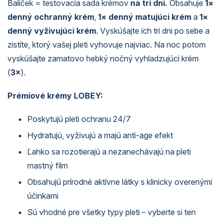
Balíček = testovacia sada krémov
na tri dni.
Obsahuje
1×
denný ochranný krém
,
1× denný matujúci krém
a
1×
denný vyživujúci krém
. Vyskúšajte ich tri dni po sebe a
zistíte, ktorý vašej pleti vyhovuje najviac. Na noc potom
vyskúšajte zamatovo hebký nočný vyhladzujúci krém
(
3×
).
Prémiové krémy LOBEY:
Poskytujú pleti ochranu 24/7
Hydratujú, vyživujú a majú anti-age efekt
Ľahko sa rozotierajú a nezanechávajú na pleti
mastný film
Obsahujú prírodné aktívne látky s klinicky overenými
účinkami
Sú vhodné pre všetky typy pleti – vyberte si ten