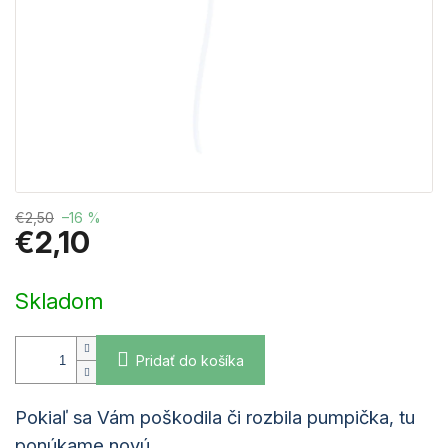
€2,50
–16 %
€2,10
Jednotková
cena:
Skladom
Pridať do košíka
Pokiaľ sa Vám poškodila či rozbila pumpička, tu
ponúkame novú.