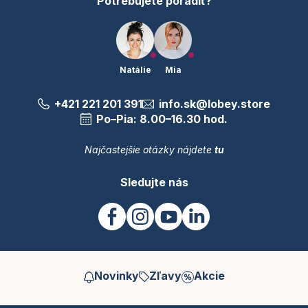
Potrebujete poradiť?
Natálie
Mia
+421 221 201 391
info.sk@lobey.store
Po–Pia: 8.00–16.30 hod.
Najčastejšie otázky nájdete
tu
Sledujte nás
Novinky
Zľavy
Akcie