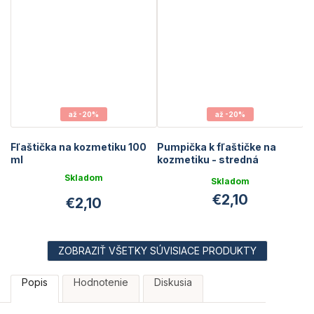
až -20%
až -20%
Fľaštička na kozmetiku 100
Pumpička k fľaštičke na
ml
kozmetiku - stredná
Skladom
Skladom
Priemerné
€2,10
€2,10
hodnotenie
produktu
je
5,0
z
ZOBRAZIŤ VŠETKY SÚVISIACE PRODUKTY
5
hviezdičiek.
Popis
Hodnotenie
Diskusia