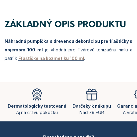
ZÁKLADNÝ OPIS PRODUKTU
Náhradná pumpička s drevenou dekoráciou pre fľaštičky s
objemom 100 ml
je vhodná pre Tvárovú tonizačnú hmlu a
patrí k
Fľaštičke na kozmetiku 100 ml
.
Z
á
p
ä
Dermatologicky testovaná
Darčeky k nákupu
Garancia
t
Aj na citlivú pokožku
Nad 79 EUR
A vrát
i
e