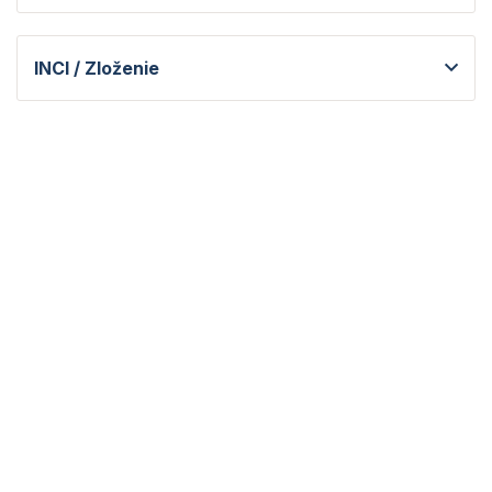
INCI / Zloženie
až -20%
Anti‑age plátienková maska
na pleť Longevity | 1 ks
Skladom