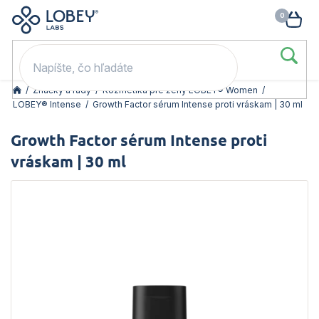
🥳 Odomkni si zľavu: –15 % s kódom LOB15 (nad 60 eur) | –20 % s
Prejsť
NÁK
kódom LOB20 (nad 80 eur). 👉
To beriem
na
KOŠ
obsah
/
Značky a rady
/
Kozmetika pre ženy LOBEY® Women
/
LOBEY® Intense
/
Growth Factor sérum Intense proti vráskam | 30 ml
Growth Factor sérum Intense proti
vráskam | 30 ml