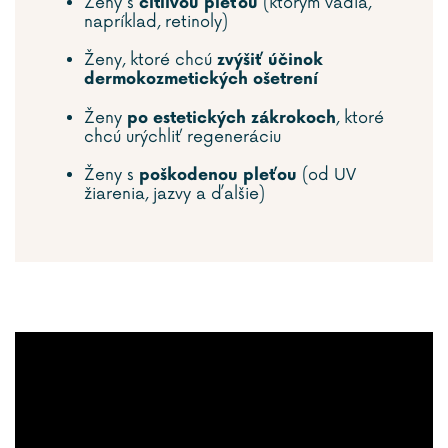
Ženy s
(ktorým vadia,
citlivou pleťou
napríklad, retinoly)
Ženy, ktoré chcú
zvýšiť účinok
dermokozmetických ošetrení
Ženy
, ktoré
po estetických zákrokoch
chcú urýchliť regeneráciu
Ženy s
(od UV
poškodenou pleťou
žiarenia, jazvy a ďalšie)