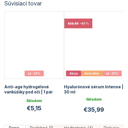
Súvisiaci tovar
€59,99
–40 %
až -20%
Akcia
Bestseller
až -20%
Anti-age hydrogélové
Hyalurónové sérum Intense |
vankúšiky pod oči | 1 pár
30 ml
Skladom
Skladom
Priemerné
€5,15
€35,99
hodnotenie
produktu
je
5,0
Popis
Podobné (1)
Hodnotenie (4)
Diskusia
z