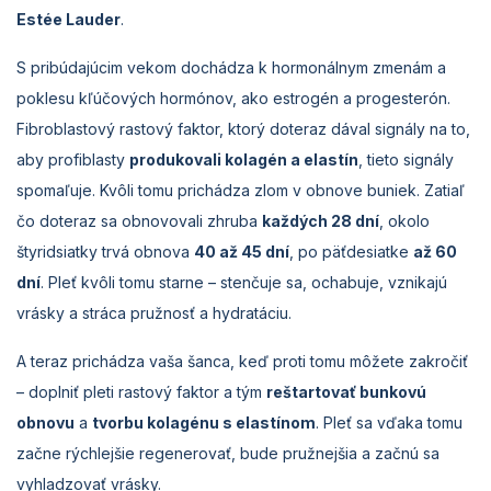
Estée Lauder
.
S pribúdajúcim vekom dochádza k hormonálnym zmenám a
poklesu kľúčových hormónov, ako estrogén a progesterón.
Fibroblastový rastový faktor, ktorý doteraz dával signály na to,
aby profiblasty
produkovali kolagén a elastín
, tieto signály
spomaľuje. Kvôli tomu prichádza zlom v obnove buniek. Zatiaľ
čo doteraz sa obnovovali zhruba
každých 28 dní
, okolo
štyridsiatky trvá obnova
40 až 45 dní
, po päťdesiatke
až 60
dní
. Pleť kvôli tomu starne – stenčuje sa, ochabuje, vznikajú
vrásky a stráca pružnosť a hydratáciu.
A teraz prichádza vaša šanca, keď proti tomu môžete zakročiť
– doplniť pleti rastový faktor a tým
reštartovať bunkovú
obnovu
a
tvorbu kolagénu s elastínom
. Pleť sa vďaka tomu
začne rýchlejšie regenerovať, bude pružnejšia a začnú sa
vyhladzovať vrásky.