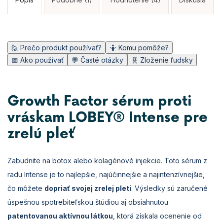
5
hviezdičiek.
🙋 Prečo produkt používať?
🤷 Komu pomôže?
📅 Ako používať
💬 Časté otázky
🧬 Zloženie ľudsky
Growth Factor sérum proti
vráskam LOBEY® Intense pre
zrelú pleť
Zabudnite na botox alebo kolagénové injekcie. Toto sérum z
radu Intense je to najlepšie, najúčinnejšie a najintenzívnejšie,
čo môžete
dopriať svojej zrelej pleti
. Výsledky sú zaručené
úspešnou spotrebiteľskou štúdiou aj obsiahnutou
patentovanou aktívnou látkou
, ktorá získala ocenenie od