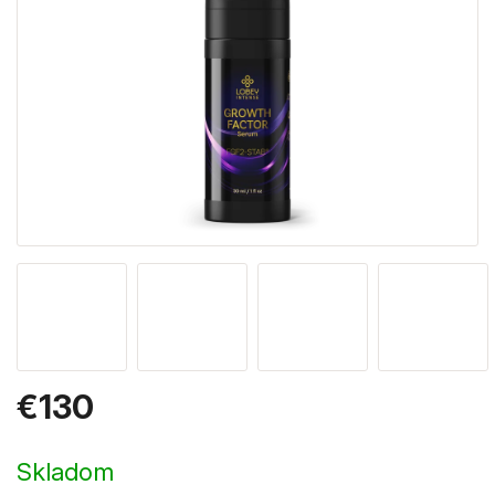
€130
Jednotková
cena:
Skladom