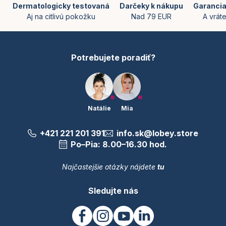
ä
Dermatologicky testovaná
Darčeky k nákupu
Garancia
t
Aj na citlivú pokožku
Nad 79 EUR
A vrát
i
e
Potrebujete poradiť?
Natálie
Mia
+421 221 201 391
info.sk@lobey.store
Po–Pia: 8.00–16.30 hod.
Najčastejšie otázky nájdete
tu
Sledujte nás