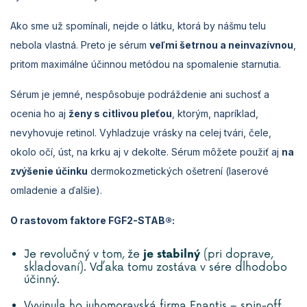
Ako sme už spomínali, nejde o látku, ktorá by nášmu telu
nebola vlastná. Preto je sérum
veľmi šetrnou a neinvazívnou
,
pritom maximálne účinnou metódou na spomalenie starnutia.
Sérum je jemné, nespôsobuje podráždenie ani suchosť a
ocenia ho aj
ženy s citlivou pleťou
, ktorým, napríklad,
nevyhovuje retinol. Vyhladzuje vrásky na celej tvári, čele,
okolo očí, úst, na krku aj v dekolte. Sérum môžete použiť aj
na
zvýšenie účinku
dermokozmetických ošetrení (laserové
omladenie a ďalšie).
O rastovom faktore FGF2-STAB®:
Je revolučný v tom, že
(pri doprave,
je stabilný
skladovaní). Vďaka tomu zostáva v sére dlhodobo
účinný.
Vyvinula ho juhomoravská firma Enantis – spin-off