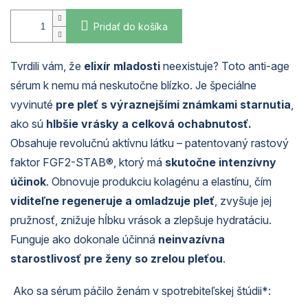
Pridať do košíka
Tvrdili vám, že
elixír mladosti
neexistuje? Toto anti-age
sérum k nemu má neskutočne blízko. Je špeciálne
vyvinuté
pre pleť s výraznejšími známkami starnutia
,
ako sú
hlbšie vrásky a celková ochabnutosť.
Obsahuje revolučnú aktívnu látku – patentovaný rastový
faktor FGF2-STAB®, ktorý má
skutočne intenzívny
účinok
. Obnovuje produkciu kolagénu a elastínu, čím
viditeľne regeneruje a omladzuje pleť
, zvyšuje jej
pružnosť, znižuje hĺbku vrások a zlepšuje hydratáciu.
Funguje ako dokonale účinná
neinvazívna
starostlivosť pre ženy so zrelou pleťou
.
Ako sa sérum páčilo ženám v spotrebiteľskej štúdii*: