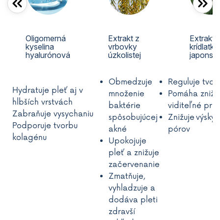
Extrakt z
Oligomerná
Extrakt 
vrbovky
kyselina
krídlatky
úzkolistej
hyalurónová
japonsk
Obmedzuje
Reguluje tvo
Hydratuje pleť aj v
množenie
Pomáha znižo
hlbších vrstvách
baktérie
viditeľné pre
Zabraňuje vysychaniu
spôsobujúcej
Znižuje
výskyt
Podporuje tvorbu
akné
pórov
kolagénu
Upokojuje
pleť a znižuje
začervenanie
Zmatňuje,
vyhladzuje a
dodáva pleti
zdravší