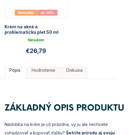
Bestseller
až -20%
Krém na akné a
problematickú pleť 50 ml
Skladom
Priemerné
€26,79
hodnotenie
produktu
je
5,0
Popis
Hodnotenie
Diskusia
z
5
hviezdičiek.
ZÁKLADNÝ OPIS PRODUKTU
Nádobka na krém je už prázdna, vy ju ale nechcete
vyhadzovať a kupovať ďalšiu?
Šetrite prírodu aj svoju