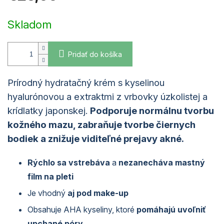
Jednotková
cena:
Skladom
Pridať do košíka
Prírodný hydratačný krém s kyselinou
hyalurónovou
a extraktmi z
vrbovky
úzkolistej a
krídlatky
japonskej.
Podporuje normálnu tvorbu
kožného mazu,
zabraňuje
tvorbe čiernych
bodiek a znižuje viditeľné prejavy akné.
Rýchlo sa vstrebáva
a
nezanecháva mastný
film na pleti
Je vhodný
aj pod make-up
Obsahuje AHA kyseliny, ktoré
pomáhajú uvoľniť
upchané póry