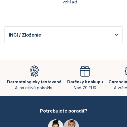
vzhľad
INCI / Zloženie
Z
á
p
ä
Dermatologicky testovaná
Darčeky k nákupu
Garancia
t
Aj na citlivú pokožku
Nad 79 EUR
A vrát
i
e
Potrebujete poradiť?