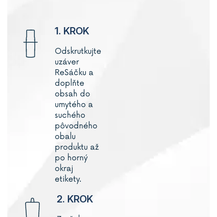
1. KROK
Odskrutkujte
uzáver
ReSáčku a
doplňte
obsah do
umytého a
suchého
pôvodného
obalu
produktu až
po horný
okraj
etikety.
2. KROK