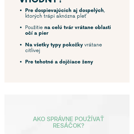
,
Pre dospievajúcich aj dosp
elých
ktorých trápi aknózna pleť
Použitie
na celú
tvár vrátane oblasti
očí a pier
vrátane
Na všetky typy pokožky
citlivej
Pre tehotné a dojčiace ženy
AKO SPRÁVNE POUŽÍVAŤ
RESÁČOK?