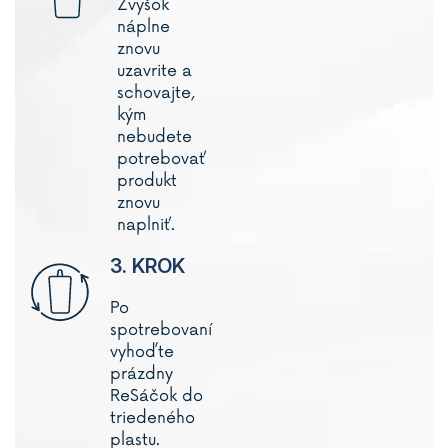
Zvyšok
náplne
znovu
uzavrite a
schovajte,
kým
nebudete
potrebovať
produkt
znovu
naplniť.
3. KROK
Po
spotrebovaní
vyhoďte
prázdny
ReSáčok do
triedeného
plastu.