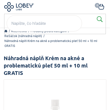
🥳 Odomkni si zľavu: –15 % s kódom LOB15 (nad 60 eur) | –20 % s
Prejsť
NÁK
kódom LOB20 (nad 80 eur). 👉
To beriem
na
KOŠ
obsah
/
Kozmetika
/
Produkty podľa kategórií
/
ReSáčok (náhradná náplň)
/
Náhradná náplň Krém na akné a problematickú pleť 50 ml + 10 ml
GRATIS
Náhradná náplň Krém na akné a
problematickú pleť 50 ml + 10 ml
GRATIS