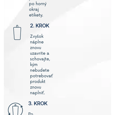
po horný
okraj
etikety.
2. KROK
Zvyšok
náplne
znovu
uzavrite a
schovajte,
kým
nebudete
potrebovať
produkt
znovu
naplniť.
3. KROK
Po