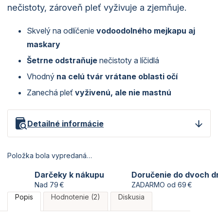
nečistoty, zároveň pleť vyživuje a zjemňuje.
Skvelý na odlíčenie
vodoodolného mejkapu aj
maskary
Šetrn
e
odstraňuje
nečistoty a líčidlá
Vhodný
na celú
tvár
vrátane
oblasti očí
Zanechá pleť
vyživenú, ale nie mastnú
Detailné informácie
Položka bola vypredaná…
Darčeky k nákupu
Doručenie do dvoch d
Nad 79 €
ZADARMO od 69 €
Popis
Hodnotenie (2)
Diskusia