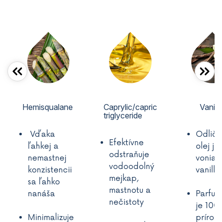
Hemisqualane
Caprylic/capric
Vanilk
triglyceride
Vďaka
Odličo
Efektívne
ľahkej a
olej j
odstraňuje
nemastnej
vonia 
vodoodolný
konzistencii
vanilk
mejkap,
sa ľahko
mastnotu a
nanáša
Parfum
nečistoty
je 100
Minimalizuje
prírod