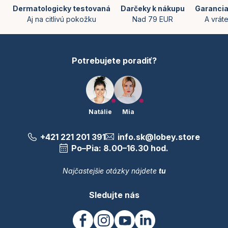
ä
Dermatologicky testovaná
Darčeky k nákupu
Garancia
t
Aj na citlivú pokožku
Nad 79 EUR
A vrát
i
e
Potrebujete poradiť?
Natálie
Mia
+421 221 201 391
info.sk@lobey.store
Po–Pia: 8.00–16.30 hod.
Najčastejšie otázky nájdete
tu
Sledujte nás