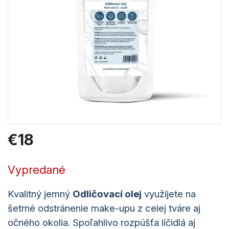
€18
Jednotková
cena:
Vypredané
Kvalitný jemný
Odličovací olej
využijete na
šetrné odstránenie make-upu z celej tváre aj
očného okolia. Spoľahlivo rozpúšťa líčidlá aj