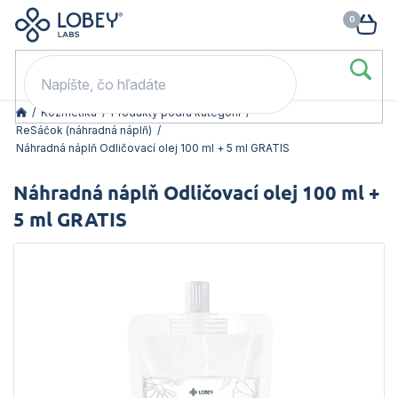
🥳 Odomkni si zľavu: –15 % s kódom LOB15 (nad 60 eur) | –20 % s
Prejsť
NÁK
kódom LOB20 (nad 80 eur). 👉
To beriem
na
KOŠ
obsah
/
Kozmetika
/
Produkty podľa kategórií
/
ReSáčok (náhradná náplň)
/
Náhradná náplň Odličovací olej 100 ml + 5 ml GRATIS
Náhradná náplň Odličovací olej 100 ml +
5 ml GRATIS