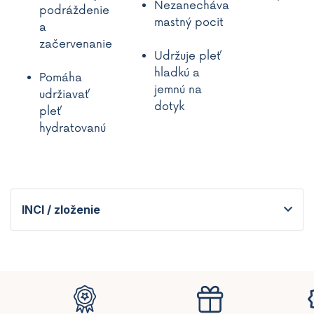
Nezanecháva
podráždenie
mastný pocit
a
začervenanie
Udržuje pleť
hladkú a
Pomáha
jemnú na
udržiavať
dotyk
pleť
hydratovanú
INCI / zloženie
Z
á
p