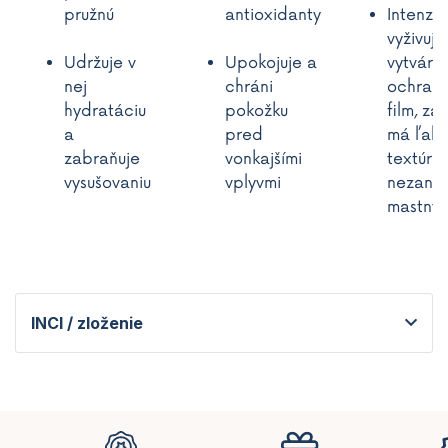
pružnú
antioxidanty
Intenzí
vyživuje
Udržuje v
Upokojuje a
vytvára
nej
chráni
ochran
hydratáciu
pokožku
film, zá
a
pred
má ľahk
zabraňuje
vonkajšími
textúru,
vysušovaniu
vplyvmi
nezane
mastný 
INCI / zloženie
Z
á