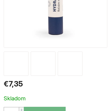
€7,35
Jednotková
cena:
Skladom