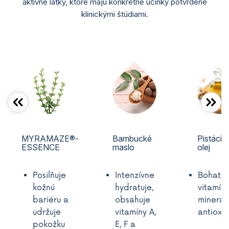
aktívne látky, ktoré majú konkrétne účinky potvrdené
klinickými štúdiami.
MYRAMAZE®-
Bambucké
Pistácio
ESSENCE
maslo
olej
Posilňuje
Intenzívne
Bohatý 
kožnú
hydratuje,
vitamíny
bariéru a
obsahuje
minerál
udržuje
vitamíny A,
antioxi
pokožku
E, F a