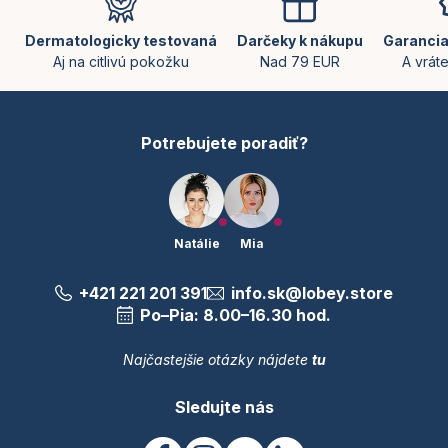
p
ä
Dermatologicky testovaná
Darčeky k nákupu
Garancia
t
Aj na citlivú pokožku
Nad 79 EUR
A vrát
i
e
Potrebujete poradiť?
Natálie
Mia
+421 221 201 391
info.sk@lobey.store
Po–Pia: 8.00–16.30 hod.
Najčastejšie otázky nájdete
tu
Sledujte nás