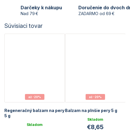
Darčeky k nákupu
Doručenie do dvoch d
Nad 79 €
ZADARMO od 69 €
Súvisiaci tovar
až -20%
až -20%
Regeneračný balzam na pery
Balzam na plnšie pery 5 g
5 g
Skladom
Skladom
€8,65