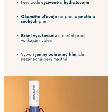
Pery budú
a
vyživené
hydratované
od pocitu
Okamžite uľavuje
pnutia a
pier
suchých
a chráni pred
Bráni vysušovaniu
vonkajšími vplyvmi
Vytvorí
, ale
jemný ochranný film
nezanechá pery mastné