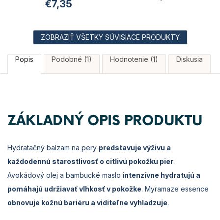
€7,35
ZOBRAZIŤ VŠETKY SÚVISIACE PRODUKTY
Popis
Podobné (1)
Hodnotenie (1)
Diskusia
ZÁKLADNÝ OPIS PRODUKTU
Hydratačný balzam na pery
predstavuje výživu a
každodennú starostlivosť o citlivú pokožku pier
.
Avokádový olej a bambucké maslo i
ntenzívne hydratujú a
pomáhajú udržiavať vlhkosť v pokožke
. Myramaze essence
obnovuje kožnú bariéru a viditeľne vyhladzuje
.