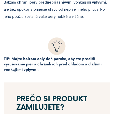
Balzam
chráni
pery
pred
nepriaznivými
vonkajšími
vplyvmi
,
ale tiež upokojí a prinesie úľavu od nepríjemného pnutia. Po
jeho použití zostanú vaše pery hebké a vláčne.
TIP: Majte balzam celý deň poruke, aby ste predišli
vysušovaniu pier a chránili ich pred chladom a ďalšími
vonkajšími vplyvmi.
PREČO SI PRODUKT
ZAMILUJETE?