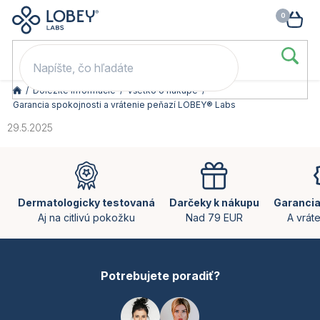
🥳 Odomkni si zľavu: –15 % s kódom LOB15 (nad 60 eur) | –20 % s
Prejsť
NÁK
kódom LOB20 (nad 80 eur). 👉
To beriem
na
KOŠ
obsah
/
Dôležité informácie
/
Všetko o nákupe
/
Garancia spokojnosti a vrátenie peňazí LOBEY® Labs
29.5.2025
Z
á
p
ä
Dermatologicky testovaná
Darčeky k nákupu
Garancia
t
Aj na citlivú pokožku
Nad 79 EUR
A vrát
i
e
Potrebujete poradiť?