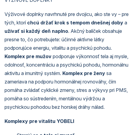
VÝŽIVOVÉ DOPLNKY
Výživové doplnky navrhnuté pre dvojicu, ako ste vy – pre
tých, ktorí
chcú držať krok s tempom dnešnej doby
a
užívať si každý deň naplno
. Akčný balíček obsahuje
presne to, čo potrebujete: účinné aktívne látky
podporujúce energiu, vitalitu a psychickú pohodu.
Komplex pre mužov
podporuje výkonnosť tela aj mysle,
odolnosť, koncentráciu a psychickú pohodu, hormonálnu
aktivitu a imunitný systém.
Komplex pre ženy
sa
zameriava na podporu hormonálnej rovnováhy, čím
pomáha zvládať cyklické zmeny, stres a výkyvy pri PMS,
pomáha so sústredením, mentálnou výdržou a
psychickou pohodou bez horskej dráhy nálad.
Komplexy pre vitalitu YOBELI