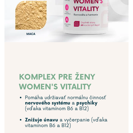
KOMPLEX PRE ŽENY
WOMEN'S VITALITY
Pomáha udržiavať normálnu činnosť
a
nervového systému
psychiky
(vďaka vitamínom B6 a B12)
a vyčerpanie (vďaka
Znižuje únavu
vitamínom B6 a B12)