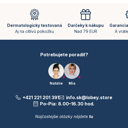
Z
á
p
ä
Dermatologicky testovaná
Darčeky k nákupu
Garancia
t
Aj na citlivú pokožku
Nad 79 EUR
A vrát
i
e
Potrebujete poradiť?
Natálie
Mia
+421 221 201 391
info.sk@lobey.store
Po–Pia: 8.00–16.30 hod.
Najčastejšie otázky nájdete
tu