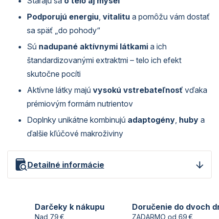
Starajú sa
o telo aj myseľ
Podporujú energiu
,
vitalitu
a pomôžu vám dostať
sa späť „do pohody“
Sú
nadupané aktívnymi látkami
a ich
štandardizovanými extraktmi – telo ich efekt
skutočne pocíti
Aktívne látky majú
vysokú vstrebateľnosť
vďaka
prémiovým formám nutrientov
Doplnky unikátne kombinujú
adaptogény
,
huby
a
ďalšie kľúčové makroživiny
Detailné informácie
Darčeky k nákupu
Doručenie do dvoch d
Nad 79 €
ZADARMO od 69 €