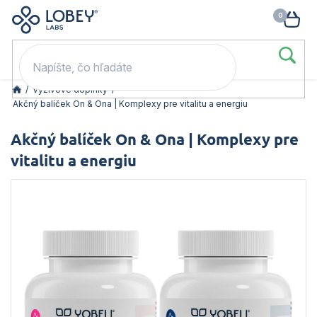
🥳 Odomkni si zľavu: –15 % s kódom LOB15 (nad 60 eur) | –20 % s
Prejsť
NÁK
kódom LOB20 (nad 80 eur). 👉
To beriem
na
KOŠ
obsah
/
Výživové doplnky
/
Akčný balíček On & Ona | Komplexy pre vitalitu a energiu
Akčný balíček On & Ona | Komplexy pre
vitalitu a energiu