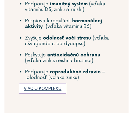
Podporuje
(vďaka
imunitný systém
vitamínu D3, zinku a reishi)
Prispieva k regulácii
hormonálnej
(vďaka vitamínu B6)
aktivity
Zvyšuje
(vďaka
odolnosť voči stresu
ašvagande a cordycepsu)
Poskytuje
antioxidačnú ochranu
(vďaka zinku, reishi a brusnici)
Podporuje
–
reprodukčné zdravie
plodnosť (vďaka zinku)
VIAC O KOMPLEXU