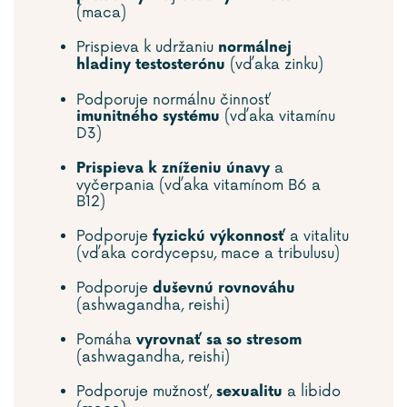
(maca)
Prispieva k udržaniu
normálnej
(vďaka zinku)
hladiny testosterónu
Podporuje normálnu činnosť
(vďaka vitamínu
imunitného systému
D3)
a
Prispieva k zníženiu únavy
vyčerpania (vďaka vitamínom B6 a
B12)
Podporuje
a vitalitu
fyzickú výkonnosť
(vďaka cordycepsu, mace a tribulusu)
Podporuje
duševnú rovnováhu
(ashwagandha, reishi)
Pomáha
vyrovnať sa so stresom
(ashwagandha, reishi)
Podporuje mužnosť,
a libido
sexualitu