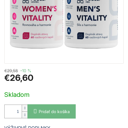
€29,58
–10 %
€26,60
Jednotková
cena:
Skladom
Pridať do košíka