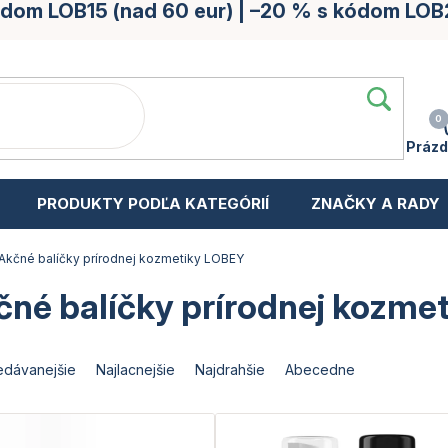
kódom LOB15 (nad 60 eur) | –20 % s kódom LOB
Prázd
PRODUKTY PODĽA KATEGÓRIÍ
ZNAČKY A RADY
Akčné balíčky prírodnej kozmetiky LOBEY
čné balíčky prírodnej kozme
edávanejšie
Najlacnejšie
Najdrahšie
Abecedne