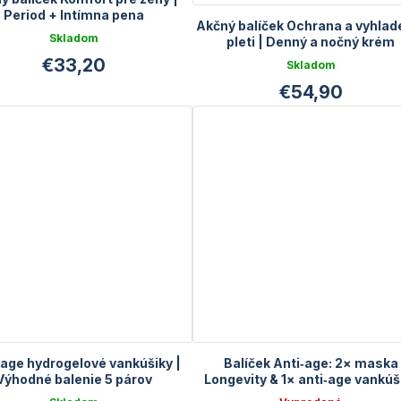
Period + Intímna pena
Akčný balíček Ochrana a vyhlad
Skladom
pleti | Denný a nočný krém
€33,20
Skladom
€54,90
-age hydrogelové vankúšiky |
Balíček Anti‑age: 2× maska
Výhodné balenie 5 párov
Longevity & 1× anti‑age vankúš
pod oči