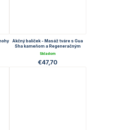
 nohy
Akčný balíček - Masáž tváre s Gua
Sha kameňom a Regeneračným
sérom
Skladom
€47,70