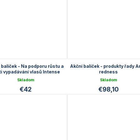
 balíček - Na podporu růstu a
Akční balíček - produkty řady A
ti vypadávání vlasů Intense
redness
Skladom
Skladom
€42
€98,10