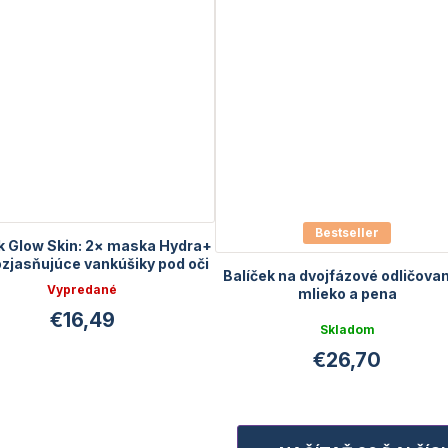
Bestseller
k Glow Skin: 2× maska Hydra+
ozjasňujúce vankúšiky pod oči
Balíček na dvojfázové odličovan
Vypredané
mlieko a pena
€16,49
Priemerné
Skladom
hodnotenie
€26,70
produktu
je
5,0
z
5