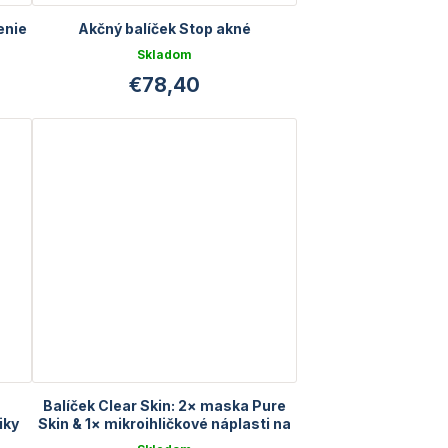
enie
Akčný balíček Stop akné
Skladom
€78,40
Balíček Clear Skin: 2× maska Pure
iky
Skin & 1× mikroihličkové náplasti na
akné