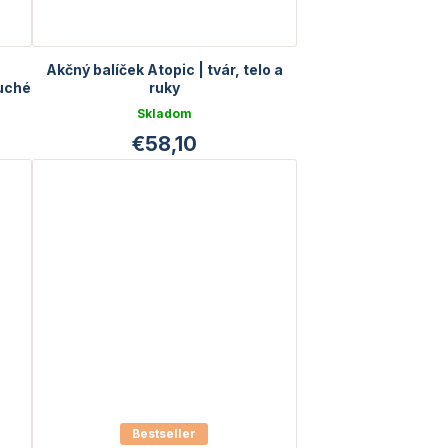
Akčný balíček Atopic | tvár, telo a
suché
ruky
Skladom
€58,10
Bestseller