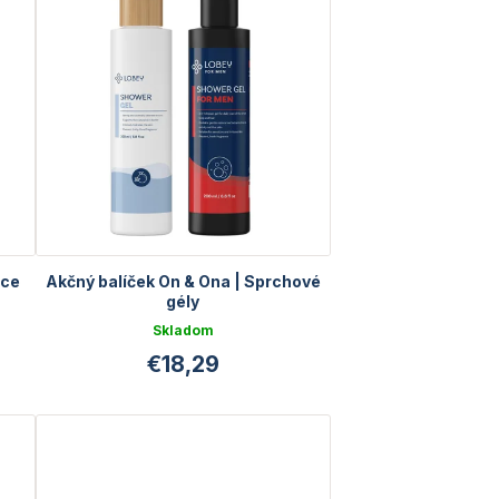
ace
Akčný balíček On & Ona | Sprchové
gély
Skladom
€18,29