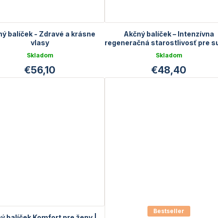
ý balíček - Zdravé a krásne
Akčný balíček – Intenzívna
vlasy
regeneračná starostlivosť pre 
a poškodené vlasy
Skladom
Skladom
€56,10
€48,40
Bestseller
ý balíček Komfort pre ženy |