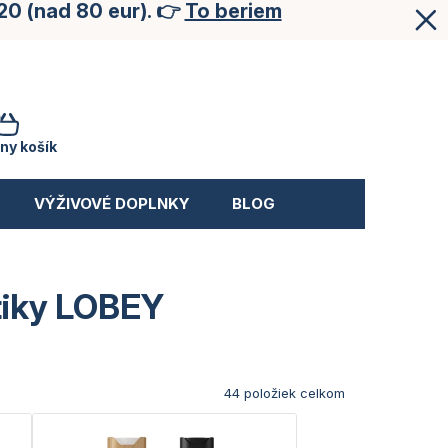
20 (nad 80 eur). 👉
To beriem
NÁKUPNÝ
KOŠÍK
ny košík
VÝŽIVOVÉ DOPLNKY
BLOG
tiky LOBEY
44
položiek celkom