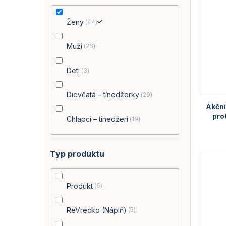
Ženy
44
Muži
26
Deti
3
Dievčatá – tínedžerky
29
Akční
pro
Chlapci – tínedžeri
19
Typ produktu
Produkt
6
ReVrecko (Náplň)
5