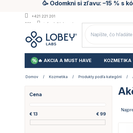
🥳 Odomkni si zľavu: –15 % s 
Prejsť
na
obsah
+421 221 201
391
info.sk@lobey.store
🔥 AKCIA A MUST HAVE
KOZMETIKA
Domov
/
Kozmetika
/
Produkty podľa kategórií
/
Ak
B
Cena
o
č
R
n
a
Najpr
€
13
€
99
ý
d
p
e
V
a
n
ý