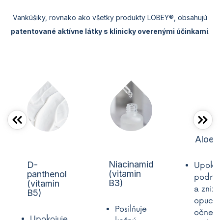
Vankúšiky, rovnako ako všetky produkty LOBEY®, obsahujú
patentované aktívne látky s klinicky overenými účinkami
.
Aloe 
Niacinamid
D-
Upokoj
(vitamin
panthenol
podrá
B3)
(vitamin
a znižu
B5)
opuchy
Posilňuje
očnej 
Upokojuje