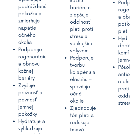
kožnú
Podpo
podráždenú
bariéru a
regene
pokožku a
zlepšuje
a obn
zmierňuje
odolnosť
poško
napätie
pleti proti
pleti
očného
stresu a
Hydrat
okolia
vonkajším
dodáva
Podporuje
vplyvom
komfor
regeneráciu
Podporuje
jemnos
a obnovu
tvorbu
Pôsobí
kožnej
kolagénu a
antiox
bariéry
elastínu –
a chrá
Zvyšuje
spevňuje
proti
pružnosť a
očné
oxida
pevnosť
okolie
stresu
jemnej
Zjednocuje
pokožky
tón pleti a
Hydratuje a
redukuje
vyhladzuje
tmavé