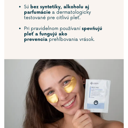
Sú
bez syntetiky, alkoholu aj
a dermatologicky
parfumácie
testované pre citlivú pleť.
Pri pravidelnom používaní
spevňujú
pleť a fungujú ako
prehlbovania vrások.
prevencia