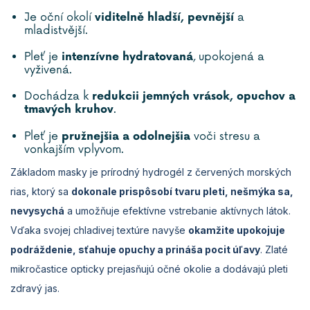
Je oční okolí
a
viditelně hladší, pevnější
mladistvější.
Pleť je
, upokojená a
intenzívne hydratovaná
vyživená.
Dochádza k
redukcii jemných vrások, opuchov a
.
tmavých kruhov
Pleť je
voči stresu a
pružnejšia a odolnejšia
vonkajším vplyvom.
Základom masky je prírodný hydrogél z červených morských
rias, ktorý sa
dokonale prispôsobí tvaru pleti
, nešmýka sa,
nevysychá
a umožňuje efektívne vstrebanie aktívnych látok.
Vďaka svojej chladivej textúre navyše
okamžite upokojuje
podráždenie, sťahuje opuchy a prináša pocit úľavy
. Zlaté
mikročastice opticky prejasňujú očné okolie a dodávajú pleti
zdravý jas.