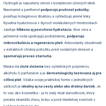
Hydrogél je napustený sérom s komplexom účinných látok.
Niacinamid a panthenol
podporujú pružnosť pokožky
,
posilňujú kolagénovú štruktúru a vyhladzujú jemné linky.
Kyselina hyalurónová v štyroch molekulárnych hmotnostiach
zaisťuje
hĺbkovú aj povrchovú hydratáciu
. Aloe vera a
jačmenná voda upokojujú podráždenie,
podporujú
mikrocirkuláciu a regeneráciu pleti
. Antioxidanty obsiahnuté
v extraktoch chránia pokožku pred oxidačným stresom a
spomaľujú proces starnutia
.
Maska má
čisté zloženie
bez syntetických polymérov,
alkoholu či parfumácie a je
dermatologicky testovaná aj pre
citlivú pleť
. Vďaka svojej praktickej forme v jednotlivých
sáčkoch je
ideálny aj na cesty alebo ako drobný darček
. Je
to viac ako kozmetika – je to malý rituál starostlivosti, ktorý
prináša okamžitú úľavu, krásu a pocit mladistvej sviežosti v