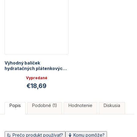
Výhodný balíček
hydratačných plátenkových
masiek Hydra+ | 3 ks
Vypredané
€18,69
Popis
Podobné (1)
Hodnotenie
Diskusia
🙋 Prečo produkt používať?
🤷 Komu pomôže?