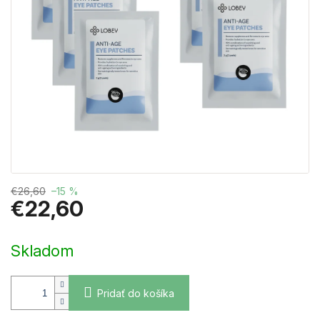
€26,60
–15 %
€22,60
Jednotková
cena:
Skladom
Pridať do košíka