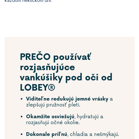
každom hektickom dni.
PREČO používať
rozjasňujúce
vankúšiky pod oči od
LOBEY®
a
Viditeľne redukujú jemné vrásky
zlepšujú pružnosť pleti.
, hydratujú a
Okamžite osviežujú
rozjasňujú očné okolie.
, chladia a nešmýkajú.
Dokonale priľnú