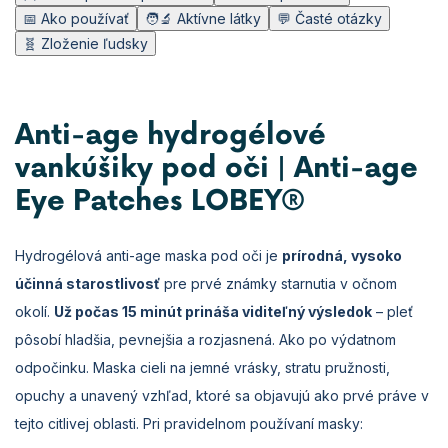
📅 Ako používať
🧑‍🔬 Aktívne látky
💬 Časté otázky
🧬 Zloženie ľudsky
Anti-age hydrogélové
vankúšiky pod oči | Anti-age
Eye Patches LOBEY®
Hydrogélová anti-age maska pod oči je
prírodná, vysoko
účinná starostlivosť
pre prvé známky starnutia v očnom
okolí.
Už počas 15 minút prináša viditeľný výsledok
– pleť
pôsobí hladšia, pevnejšia a rozjasnená. Ako po výdatnom
odpočinku. Maska cieli na jemné vrásky, stratu pružnosti,
opuchy a unavený vzhľad, ktoré sa objavujú ako prvé práve v
tejto citlivej oblasti. Pri pravidelnom používaní masky: