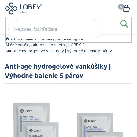
🥳 Odomkni si zľavu: –15 % s kódom LOB15 (nad 60 eur) | –20 % s
Prejsť
NÁK
kódom LOB20 (nad 80 eur). 👉
To beriem
na
KOŠ
obsah
/
Kozmetika
/
Produkty podľa kategórií
/
Akčné balíčky prírodnej kozmetiky LOBEY
/
Anti-age hydrogelové vankúšiky | Výhodné balenie 5 párov
Anti-age hydrogelové vankúšiky |
Výhodné balenie 5 párov