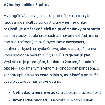
Výhodný balíček 5 párov
Hydrogélová anti-age maska ​​pod oči je ako
dotyk
luxusu
pre najcitlivejšiu časť tváre –
jemne chladí,
rozjasňuje a zároveň cieli na prvé známky starnutia
.
Jemné vrásky, strata pružnosti či unavený vzhľad miznú
pod silou prírodných aktívnych látok: niacínamid,
panthenol, kyselina hyalurónová, aloe vera a jačmenná
voda spoločne hydratujú, vyživujú a regenerujú pleť.
Výsledkom je
pevnejšie, hladšie a žiarivejšie očné
okolie
– s okamžitým efektom aj dlhodobým prínosom. S
každou aplikáciou sa
vracia iskra, sviežosť
a pocit, že
vaša pleť znova našla rovnováhu.
Vyhladzujú jemné vrásky
a zlepšujú pružnosť pleti
Intenzívne hydratujú
a posilňujú kožnú bariéru