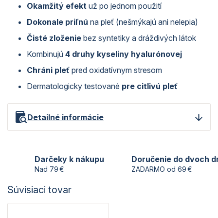
Okamžitý efekt
už po jednom použití
Dokonale priľnú
na pleť (nešmýkajú ani nelepia)
Čisté zloženie
bez syntetiky a dráždivých látok
Kombinujú
4 druhy kyseliny hyalurónovej
Chráni pleť
pred oxidatívnym stresom
Dermatologicky testované
pre citlivú pleť
Detailné informácie
Darčeky k nákupu
Doručenie do dvoch d
Nad 79 €
ZADARMO od 69 €
Súvisiaci tovar