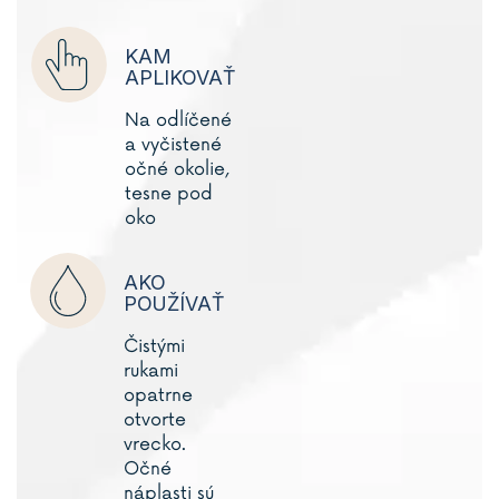
KAM
APLIKOVAŤ
Na odlíčené
a vyčistené
očné okolie,
tesne pod
oko
AKO
POUŽÍVAŤ
Čistými
rukami
opatrne
otvorte
vrecko.
Očné
náplasti sú