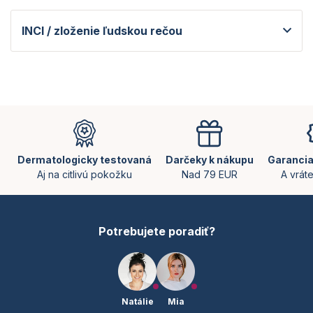
INCI / zloženie ľudskou rečou
Z
á
p
ä
Dermatologicky testovaná
Darčeky k nákupu
Garancia
t
Aj na citlivú pokožku
Nad 79 EUR
A vrát
i
e
Potrebujete poradiť?
Natálie
Mia