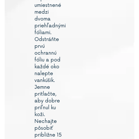
umiestnené
medzi
dvoma
priehľadnými
fóliami.
Odstráňte
prvú
ochrannú
fóliu a pod
každé oko
nalepte
vankúšik.
Jemne
pritlačte,
aby dobre
priľnul ku
koži.
Nechajte
pôsobiť
približne 15