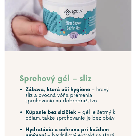
Sprchový gél – sliz
– hravý
Zábava, ktorá učí hygiene
sliz a ovocná vôňa premenia
sprchovanie na dobrodružstvo
– gél je šetrný k
Kúpanie bez slzičiek
očiam, takže sprchovanie je bez obáv
Hydratácia a ochrana pri každom
– bavlníkový extrakt sa stará
umývaní