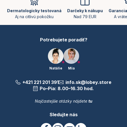
p
ä
Dermatologicky testovaná
Darčeky k nákupu
Garancia
t
Aj na citlivú pokožku
Nad 79 EUR
A vrát
i
e
Potrebujete poradiť?
Natálie
Mia
+421 221 201 391
info.sk@lobey.store
Po–Pia: 8.00–16.30 hod.
Najčastejšie otázky nájdete
tu
Sledujte nás