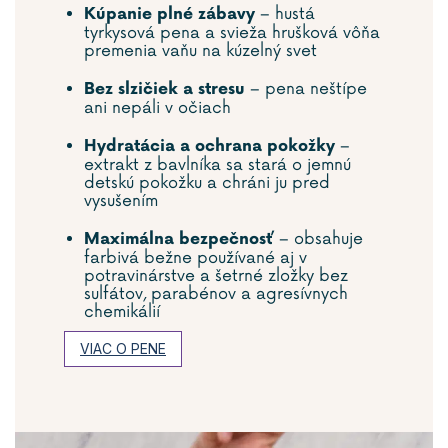
– hustá
Kúpanie plné zábavy
tyrkysová pena a svieža hrušková vôňa
premenia vaňu na kúzelný svet
– pena neštípe
Bez slzičiek a stresu
ani nepáli v očiach
–
Hydratácia a ochrana pokožky
extrakt z bavlníka sa stará o jemnú
detskú pokožku a chráni ju pred
vysušením
– obsahuje
Maximálna bezpečnosť
farbivá bežne používané aj v
potravinárstve a šetrné zložky bez
sulfátov, parabénov a agresívnych
chemikálií
VIAC O PENE