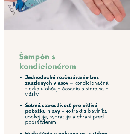
Šampón s
kondicionérom
Jednoduché rozčesávanie bez
– kondicionačná
zauzlených vlasov
zložka uľahčuje česanie a stará sa o
vlásky
Šetrná starostlivosť pre citlivú
– extrakt z bavlníka
pokožku hlavy
upokojuje, hydratuje a chráni pred
podráždením
Hydratácia a ochrana pri každom