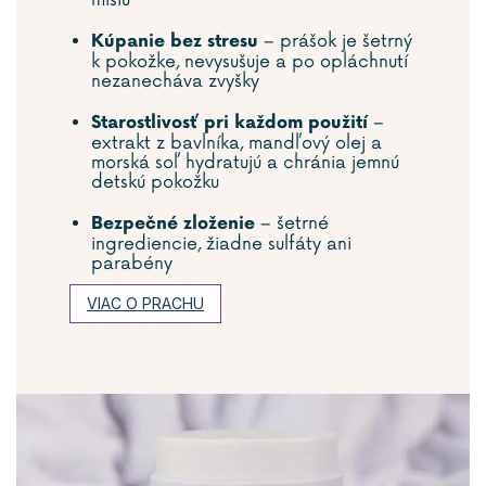
misiu
– prášok je šetrný
Kúpanie bez stresu
k pokožke, nevysušuje a po opláchnutí
nezanecháva zvyšky
–
Starostlivosť pri každom použití
extrakt z bavlníka, mandľový olej a
morská soľ hydratujú a chránia jemnú
detskú pokožku
– šetrné
Bezpečné zloženie
ingrediencie, žiadne sulfáty ani
parabény
VIAC O PRACHU