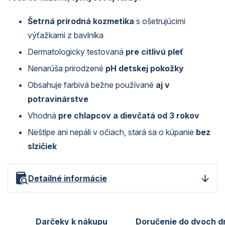
Šetrná prírodná kozmetika
s ošetrujúcimi
výťažkami z bavlníka
Dermatologicky testovaná
pre citlivú pleť
Nenarúša prirodzené
pH detskej pokožky
Obsahuje farbivá bežne používané
aj v
potravinárstve
Vhodná
pre chlapcov a dievčatá od 3 rokov
Neštípe ani nepáli v očiach, stará sa o kúpanie
bez
slzičiek
Detailné informácie
Darčeky k nákupu
Doručenie do dvoch d