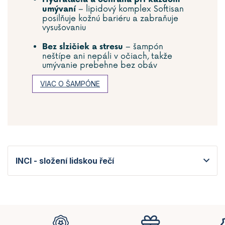
– lipidový komplex Softisan
umývaní
posilňuje kožnú bariéru a zabraňuje
vysušovaniu
– šampón
Bez slzičiek a stresu
neštípe ani nepáli v očiach, takže
umývanie prebehne bez obáv
VIAC O ŠAMPÓNE
INCI - složení lidskou řečí
Z
á