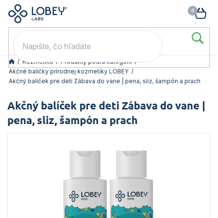
🥳 Odomkni si zľavu: –15 % s kódom LOB15 (nad 60 eur) | –20 % s
Prejsť
NÁK
kódom LOB20 (nad 80 eur). 👉
To beriem
na
KOŠ
obsah
/
Kozmetika
/
Produkty podľa kategórií
/
Akčné balíčky prírodnej kozmetiky LOBEY
/
Akčný balíček pre deti Zábava do vane | pena, sliz, šampón a prach
Akčný balíček pre deti Zábava do vane |
pena, sliz, šampón a prach