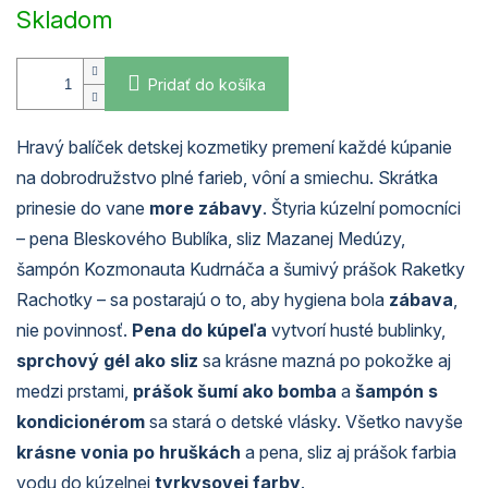
cena:
Skladom
Pridať do košíka
Hravý balíček detskej kozmetiky premení každé kúpanie
na dobrodružstvo plné farieb, vôní a smiechu. Skrátka
prinesie do vane
more zábavy
.
Štyria kúzelní pomocníci
– pena Bleskového Bublíka, sliz Mazanej Medúzy,
šampón Kozmonauta Kudrnáča a šumivý prášok Raketky
Rachotky – sa postarajú o to, aby hygiena bola
zábava
,
nie povinnosť.
Pena do kúpeľa
vytvorí husté bublinky,
sprchový gél ako sliz
sa krásne mazná po pokožke aj
medzi prstami,
prášok šumí ako bomba
a
šampón s
kondicionérom
sa stará o detské vlásky. Všetko navyše
krásne vonia po hruškách
a pena, sliz aj prášok farbia
vodu do kúzelnej
tyrkysovej farby
.