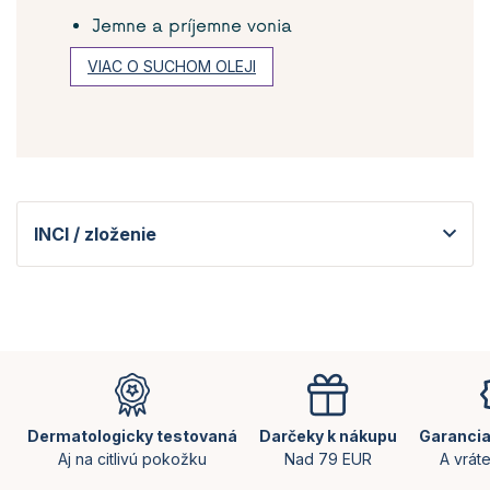
Jemne a príjemne vonia
VIAC O SUCHOM OLEJI
INCI / zloženie
Z
á
p
ä
Dermatologicky testovaná
Darčeky k nákupu
Garancia
t
Aj na citlivú pokožku
Nad 79 EUR
A vrát
i