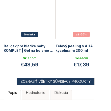
Novinka
až -20%
Balíček pre hladké nohy
Telový peeling s AHA
KOMPLET | Gél na holenie +
kyselinami 200 ml
Suchý telový olej + AHA
Skladom
Skladom
peeling
€48,59
€17,39
ZOBRAZIŤ VŠETKY SÚVISIACE PRODUKTY
Popis
Hodnotenie
Diskusia