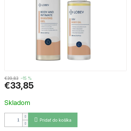
€39,83
–15 %
€33,85
Jednotková
cena:
Skladom
Pridať do košíka