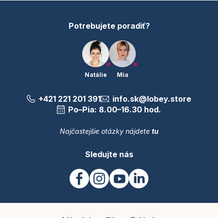
e
Potrebujete poradiť?
Natálie
Mia
+421 221 201 391
info.sk@lobey.store
Po–Pia: 8.00–16.30 hod.
Najčastejšie otázky nájdete
tu
Sledujte nás