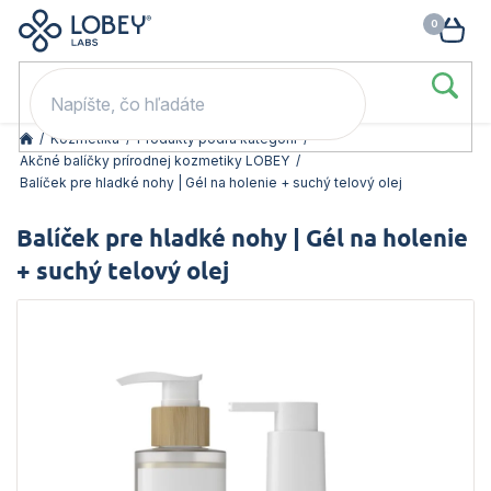
🥳 Odomkni si zľavu: –15 % s kódom LOB15 (nad 60 eur) | –20 % s
Prejsť
NÁK
kódom LOB20 (nad 80 eur). 👉
To beriem
na
KOŠ
obsah
/
Kozmetika
/
Produkty podľa kategórií
/
Akčné balíčky prírodnej kozmetiky LOBEY
/
Balíček pre hladké nohy | Gél na holenie + suchý telový olej
Balíček pre hladké nohy | Gél na holenie
+ suchý telový olej