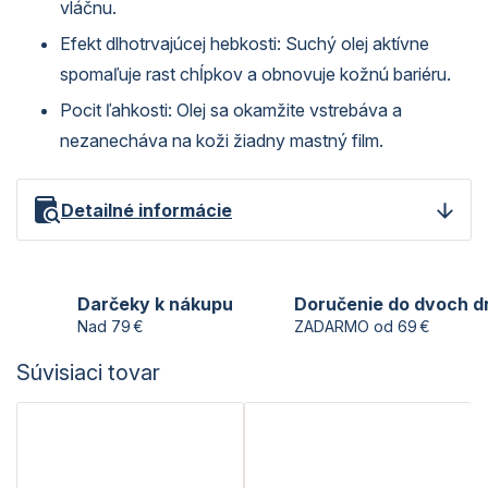
vláčnu.
Efekt dlhotrvajúcej hebkosti: Suchý olej aktívne
spomaľuje rast chĺpkov a obnovuje kožnú bariéru.
Pocit ľahkosti: Olej sa okamžite vstrebáva a
nezanecháva na koži žiadny mastný film.
Detailné informácie
Darčeky k nákupu
Doručenie do dvoch d
Nad 79 €
ZADARMO od 69 €
Súvisiaci tovar