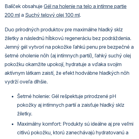
Balíček obsahuje
Gél na holenie na telo a intímne partie
200 ml
a
Suchý telový olej 100 ml
.
Duo prírodných produktov pre maximálne hladký sklz
žiletky a následnú hĺbkovú regeneráciu bez podráždenia.
Jemný gél vytvorí na pokožke ľahkú penu pre bezpečné a
šetrné oholenie nôh (aj intímnych partií), ľahký suchý olej
pokožku okamžite upokojí, hydratuje a vďaka svojim
aktívnym látkam zaistí, že efekt hodvábne hladkých nôh
vydrží oveľa dlhšie.
Šetrné holenie: Gél rešpektuje prirodzené pH
pokožky aj intímnych partií a zaisťuje hladký sklz
žiletky.
Maximálny komfort: Produkty sú ideálne aj pre veľmi
citlivú pokožku, ktorú zanechávajú hydratovanú a