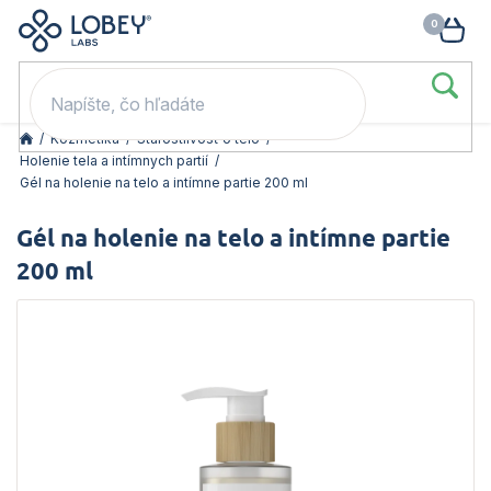
🥳 Odomkni si zľavu: –15 % s kódom LOB15 (nad 60 eur) | –20 % s
Prejsť
NÁK
kódom LOB20 (nad 80 eur). 👉
To beriem
na
KOŠ
obsah
/
Kozmetika
/
Starostlivosť o telo
/
Holenie tela a intímnych partií
/
Gél na holenie na telo a intímne partie 200 ml
Gél na holenie na telo a intímne partie
200 ml