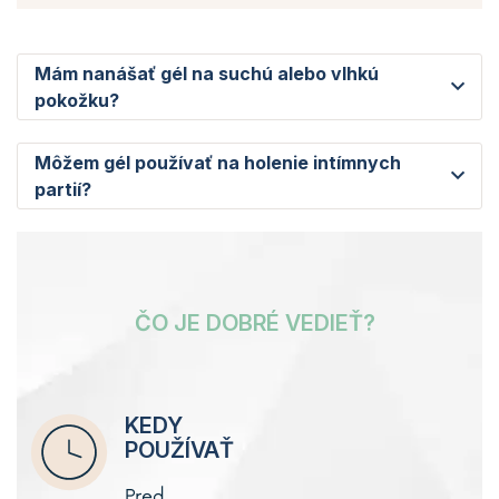
Mám nanášať gél na suchú alebo vlhkú
pokožku?
Môžem gél používať na holenie intímnych
partií?
ČO JE DOBRÉ VEDIEŤ?
KEDY
POUŽÍVAŤ
Pred