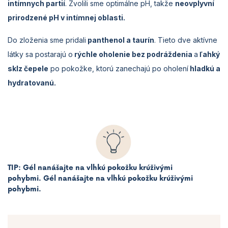
intímnych partií
. Zvolili sme optimálne pH, takže
neovplyvní
prirodzené pH v intímnej oblasti.
Do zloženia sme pridali
panthenol a taurín
. Tieto dve aktívne
látky sa postarajú o
rýchle oholenie bez podráždenia
a
ľahký
sklz čepele
po pokožke, ktorú zanechajú po oholení
hladkú a
hydratovanú.
TIP:
Gél nanášajte na vlhkú pokožku krúživými
pohybmi.
Gél nanášajte na vlhkú pokožku krúživými
pohybmi.