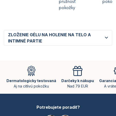
pružnosť
pokož
pokožky
ZLOŽENIE GÉLU NA HOLENIE NA TELO A
INTIMNÉ PARTIE
Z
á
p
ä
Dermatologicky testovaná
Darčeky k nákupu
Garancia
t
Aj na citlivú pokožku
Nad 79 EUR
A vrát
i
e
Potrebujete poradiť?