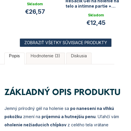
ReSáčik Gél na holenie na
Skladom
telo a intímne partie +
€26,57
cestovná fľaštička zadarmo
Skladom
€12,45
ZOBRAZIŤ VŠETKY SÚVISIACE PRODUKTY
Popis
Hodnotenie (3)
Diskusia
ZÁKLADNÝ OPIS PRODUKTU
Jemný prírodný gél na holenie sa
po nanesení na vlhkú
pokožku
zmení na
príjemnú a hutnejšiu penu
. Uľahčí vám
oholenie nežiaducich chĺpkov
z celého tela vrátane