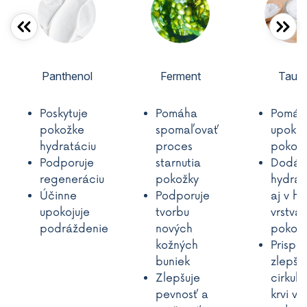
Panthenol
Ferment
Taurí
Poskytuje
Pomáha
Pomáh
pokožke
spomaľovať
upokoj
hydratáciu
proces
pokož
Podporuje
starnutia
Dodáv
regeneráciu
pokožky
hydrat
Účinne
Podporuje
aj v hl
upokojuje
tvorbu
vrstvá
podráždenie
nových
pokož
kožných
Prispie
buniek
zlepše
Zlepšuje
cirkulá
pevnosť a
krvi v