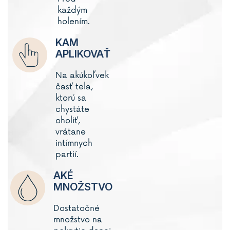
každým
holením.
KAM
APLIKOVAŤ
Na akúkoľvek
časť tela,
ktorú sa
chystáte
oholiť,
vrátane
intímnych
partií.
AKÉ
MNOŽSTVO
Dostatočné
množstvo na