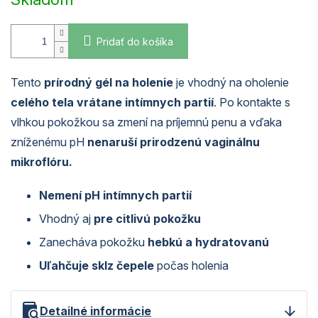
Pridať do košíka
Tento
prírodný gél na holenie
je vhodný na oholenie
celého tela vrátane intímnych partií
. Po kontakte s
vlhkou pokožkou sa zmení na príjemnú penu a vďaka
zníženému pH
nenaruší prirodzenú vaginálnu
mikroflóru.
Nemení pH intímnych partií
Vhodný aj
pre citlivú pokožku
Zanecháva pokožku
hebkú a hydratovanú
Uľahčuje sklz čepele
počas holenia
Detailné informácie