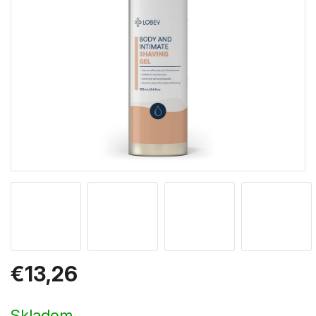
€13,26
Jednotková
cena:
Skladom