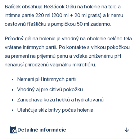
Balíček obsahuje ReSáčok Gélu na holenie na telo a
intímne partie 220 ml (200 ml + 20 ml gratis) a k nemu
cestovnú fľaštičku s pumpičkou 50 ml zadarmo.
Prírodný gél na holenie je vhodný na oholenie celého tela
vrátane intímnych partií. Po kontakte s vlhkou pokožkou
sa premení na príjemnú penu a vďaka zníženému pH
nenaruší prirodzenú vaginálnu mikroflóru.
Nemení pH intímnych partií
Vhodný aj pre citlivú pokožku
Zanecháva kožu hebkú a hydratovanú
Uľahčuje sklz britvy počas holenia
Detailné informácie