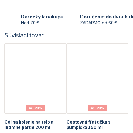
Darčeky k nákupu
Doručenie do dvoch d
Nad 79 €
ZADARMO od 69 €
Súvisiaci tovar
až -20%
až -20%
Gél na holenie na telo a
Cestovná fľaštička s
intímne partie 200 ml
pumpičkou 50 ml