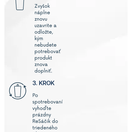
Zvyšok
náplne
znovu
uzavrite a
odložte,
kým
nebudete
potrebovať
produkt
znova
doplniť.
3. KROK
Po
spotrebovaní
vyhoďte
prázdny
ReSáčik do
triedeného