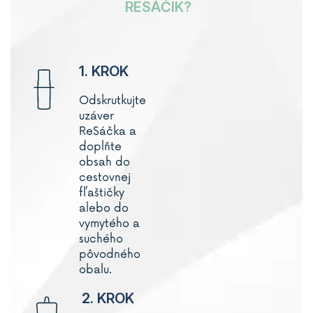
RESÁČIK?
1. KROK
Odskrutkujte
uzáver
ReSáčka a
doplňte
obsah do
cestovnej
fľaštičky
alebo do
vymytého a
suchého
pôvodného
obalu.
2. KROK