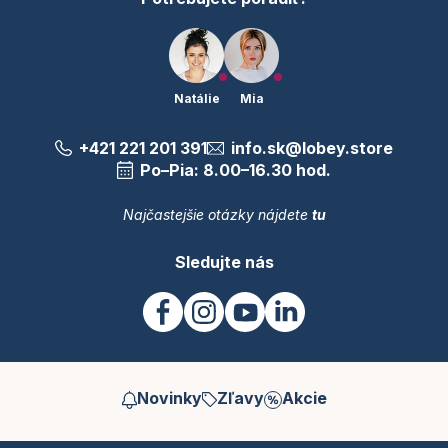
Natálie
Mia
+421 221 201 391
info.sk@lobey.store
Po–Pia: 8.00–16.30 hod.
Najčastejšie otázky nájdete
tu
Sledujte nás
Novinky
Zľavy
Akcie