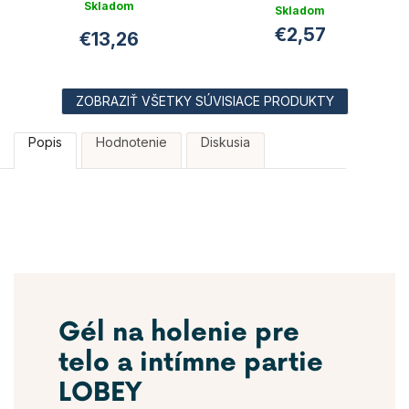
Skladom
Skladom
Priemerné
€2,57
€13,26
hodnotenie
produktu
je
5,0
z
ZOBRAZIŤ VŠETKY SÚVISIACE PRODUKTY
5
hviezdičiek.
Popis
Hodnotenie
Diskusia
Gél na holenie pre
telo a intímne partie
LOBEY