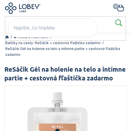
🥳 Odomkni si zľavu: –15 % s kódom LOB15 (nad 60 eur) | –20 % s
Prejsť
NÁK
kódom LOB20 (nad 80 eur). 👉
To beriem
na
KOŠ
obsah
/
🔥 Akcia a must have
/
Balíčky na cesty: ReSáčik + cestovná fľaštička zadarmo
/
ReSáčik Gél na holenie na telo a intímne partie + cestovná fľaštička
zadarmo
ReSáčik Gél na holenie na telo a intímne
partie + cestovná fľaštička zadarmo