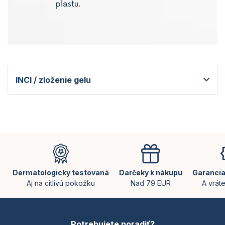
plastu.
INCI / zloženie gelu
Z
á
p
ä
Dermatologicky testovaná
Darčeky k nákupu
Garancia
t
Aj na citlivú pokožku
Nad 79 EUR
A vrát
i
e
Potrebujete poradiť?