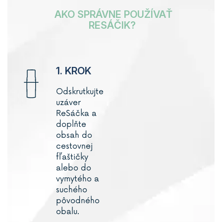
AKO SPRÁVNE POUŽÍVAŤ
RESÁČIK?
1. KROK
Odskrutkujte
uzáver
ReSáčka a
doplňte
obsah do
cestovnej
fľaštičky
alebo do
vymytého a
suchého
pôvodného
obalu.