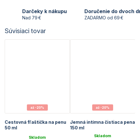
Darčeky k nákupu
Doručenie do dvoch d
Nad 79 €
ZADARMO od 69 €
Súvisiaci tovar
až -20%
až -20%
Cestovná fľaštička na penu
Jemná intímna čistiaca pena
50 ml
150 ml
Skladom
Skladom