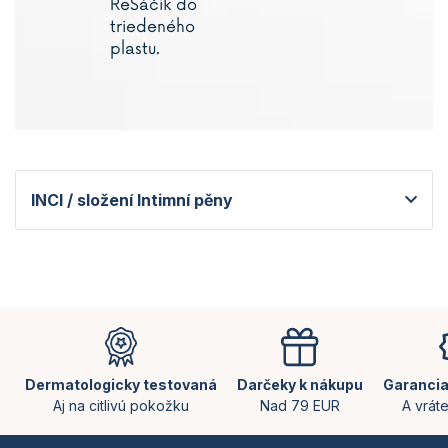
ReSáčik do
triedeného
plastu.
INCI / složení Intimní pěny
Z
á
p
ä
Dermatologicky testovaná
Darčeky k nákupu
Garancia
t
Aj na citlivú pokožku
Nad 79 EUR
A vrát
i