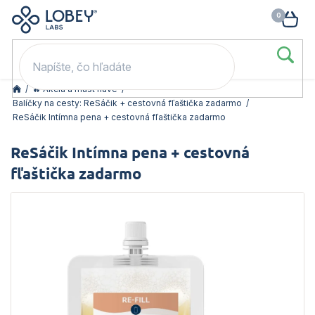
🥳 Odomkni si zľavu: –15 % s kódom LOB15 (nad 60 eur) | –20 % s
Prejsť
NÁK
kódom LOB20 (nad 80 eur). 👉
To beriem
na
KOŠ
obsah
/
🔥 Akcia a must have
/
Balíčky na cesty: ReSáčik + cestovná fľaštička zadarmo
/
ReSáčik Intímna pena + cestovná fľaštička zadarmo
ReSáčik Intímna pena + cestovná
fľaštička zadarmo