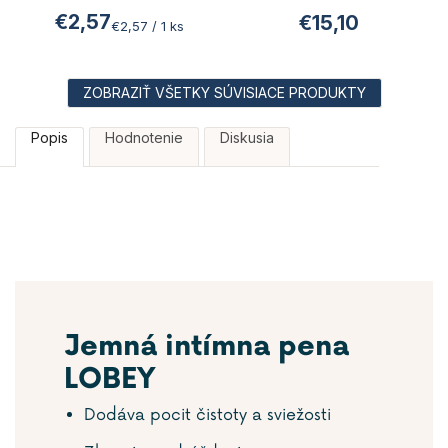
Priemerné
€2,57
€15,10
hodnotenie
Jednotková
€2,57 / 1 ks
produktu
cena:
je
5,0
z
ZOBRAZIŤ VŠETKY SÚVISIACE PRODUKTY
5
hviezdičiek.
Popis
Hodnotenie
Diskusia
Jemná intímna pena
LOBEY
Dodáva pocit čistoty a sviežosti