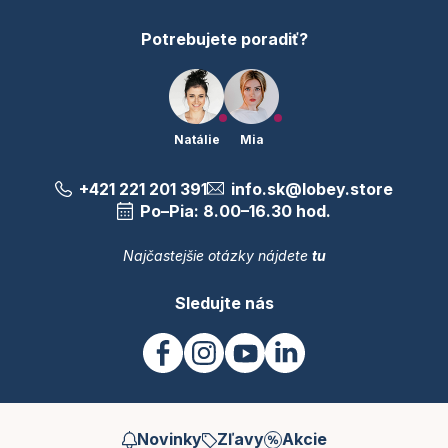
e
Potrebujete poradiť?
Natálie
Mia
+421 221 201 391
info.sk@lobey.store
Po–Pia: 8.00–16.30 hod.
Najčastejšie otázky nájdete
tu
Sledujte nás
Novinky
Zľavy
Akcie