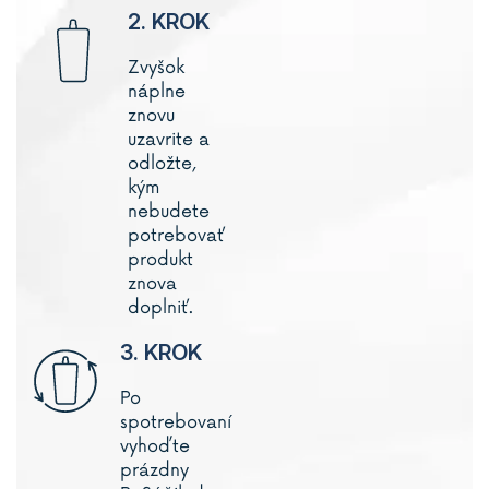
2. KROK
Zvyšok
náplne
znovu
uzavrite a
odložte,
kým
nebudete
potrebovať
produkt
znova
doplniť.
3. KROK
Po
spotrebovaní
vyhoďte
prázdny