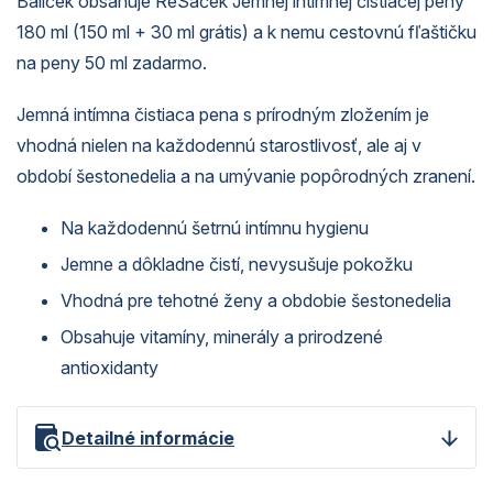
Balíček obsahuje ReSáček Jemnej intímnej čistiacej peny
180 ml (150 ml + 30 ml grátis) a k nemu cestovnú fľaštičku
na peny 50 ml zadarmo.
Jemná intímna čistiaca pena s prírodným zložením je
vhodná nielen na každodennú starostlivosť, ale aj v
období šestonedelia a na umývanie popôrodných zranení.
Na každodennú šetrnú intímnu hygienu
Jemne a dôkladne čistí, nevysušuje pokožku
Vhodná pre tehotné ženy a obdobie šestonedelia
Obsahuje vitamíny, minerály a prirodzené
antioxidanty
Detailné informácie