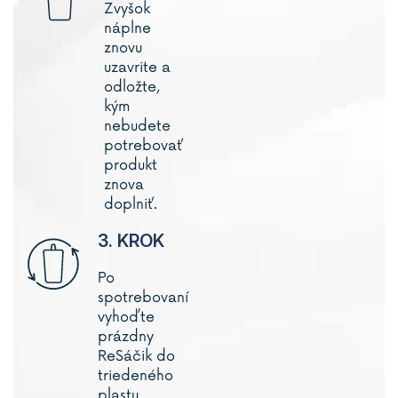
Zvyšok
náplne
znovu
uzavrite a
odložte,
kým
nebudete
potrebovať
produkt
znova
doplniť.
3. KROK
Po
spotrebovaní
vyhoďte
prázdny
ReSáčik do
triedeného
plastu.