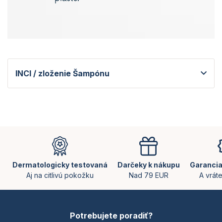
INCI / zloženie Šampónu
Z
á
p
ä
Dermatologicky testovaná
Darčeky k nákupu
Garancia
t
Aj na citlivú pokožku
Nad 79 EUR
A vrát
i
e
Potrebujete poradiť?