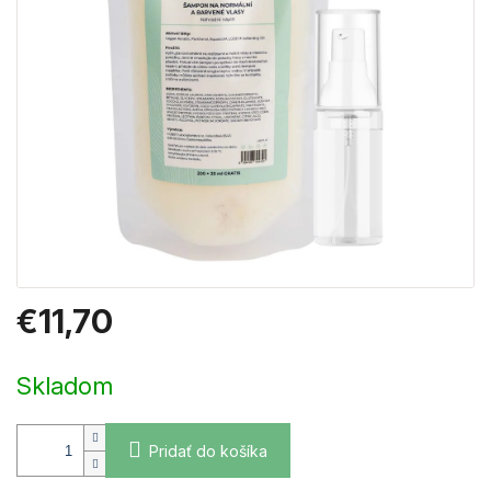
€11,70
Jednotková
cena:
Skladom
Pridať do košíka