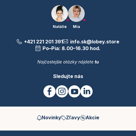
Natálie
Mia
+421 221 201 391
info.sk@lobey.store
Po–Pia: 8.00–16.30 hod.
Najčastejšie otázky nájdete
tu
Sledujte nás
Novinky
Zľavy
Akcie