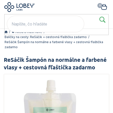
🥳 Odomkni si zľavu: –15 % s kódom LOB15 (nad 60 eur) | –20 % s
Prejsť
NÁK
kódom LOB20 (nad 80 eur). 👉
To beriem
na
KOŠ
obsah
/
🔥 Akcia a must have
/
Balíčky na cesty: ReSáčik + cestovná fľaštička zadarmo
/
ReSáčik Šampón na normálne a farbené vlasy + cestovná fľaštička
zadarmo
ReSáčik Šampón na normálne a farbené
vlasy + cestovná fľaštička zadarmo