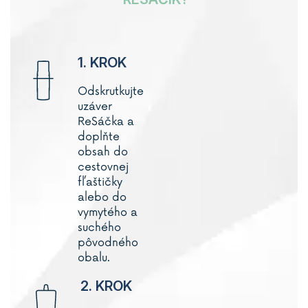
1. KROK
Odskrutkujte
uzáver
ReSáčka a
doplňte
obsah do
cestovnej
fľaštičky
alebo do
vymytého a
suchého
pôvodného
obalu.
2. KROK