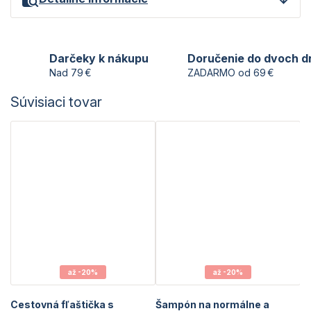
Darčeky k nákupu
Doručenie do dvoch d
Nad 79 €
ZADARMO od 69 €
Súvisiaci tovar
až -20%
až -20%
Cestovná fľaštička s
Šampón na normálne a