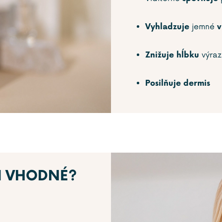
jemné
Vyhladzuje
v
výra
Znižuje hĺbku
Posilňuje dermis
M VHODNÉ?