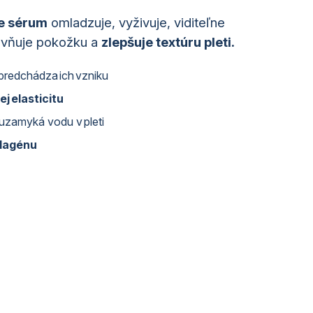
e sérum
omladzuje, vyživuje, viditeľne
evňuje pokožku a
zlepšuje textúru pleti.
predchádza ich vzniku
ej elasticitu
uzamyká vodu v pleti
olagénu