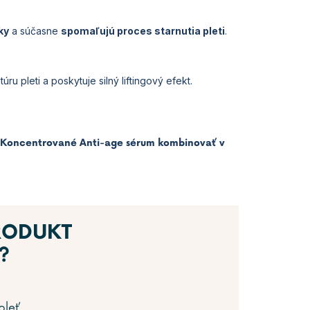
ky
a súčasne
spomaľujú proces starnutia pleti
.
u pleti a poskytuje silný liftingový efekt.
te Koncentrované Anti-age sérum kombinovať v
RODUKT
?
pleť