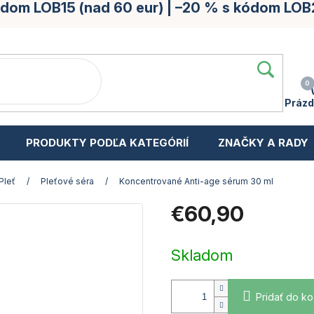
kódom LOB15 (nad 60 eur) | –20 % s kódom LOB
Prázd
PRODUKTY PODĽA KATEGÓRIÍ
ZNAČKY A RADY
Pleť
/
Pleťové séra
/
Koncentrované Anti-age sérum 30 ml
€60,90
Jednotková
cena:
Skladom
Pridať do ko