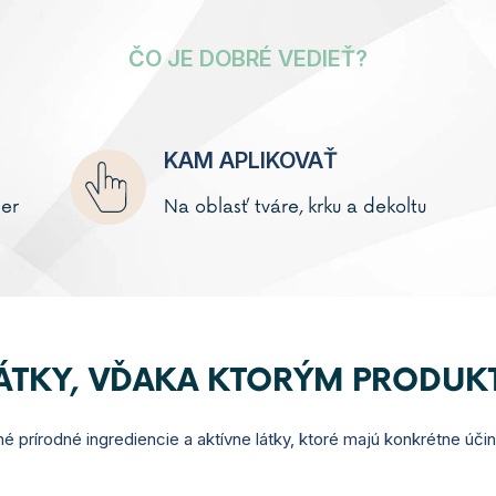
ČO JE DOBRÉ VEDIEŤ?
KAM APLIKOVAŤ
čer
Na oblasť tváre, krku a dekoltu
LÁTKY, VĎAKA KTORÝM PRODUK
é prírodné ingrediencie a aktívne látky, ktoré majú konkrétne úči