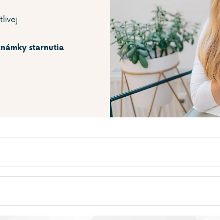
tlivej
známky starnutia