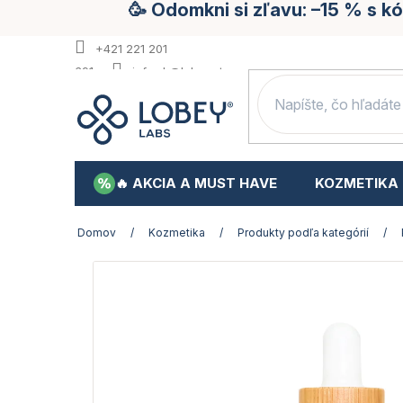
🥳 Odomkni si zľavu: –15 % s 
Prejsť
na
obsah
+421 221 201
391
info.sk@lobey.store
🔥 AKCIA A MUST HAVE
KOZMETIKA
Domov
/
Kozmetika
/
Produkty podľa kategórií
/