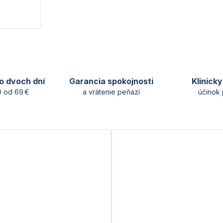
o dvoch dní
Garancia spokojnosti
Klinick
 od 69 €
a vrátenie peňazí
účinok 