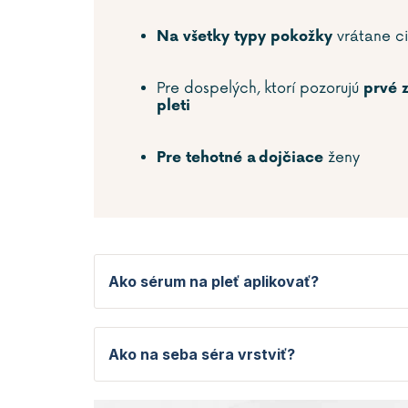
vrátane ci
Na všetky typy pokožky
Pre dospelých, ktorí pozorujú
prvé 
pleti
ženy
Pre tehotné a dojčiace
Ako sérum na pleť aplikovať?
Ako na seba séra vrstviť?