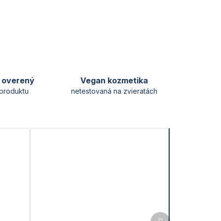
y overený
Vegan kozmetika
produktu
netestovaná na zvieratách
Ďalší