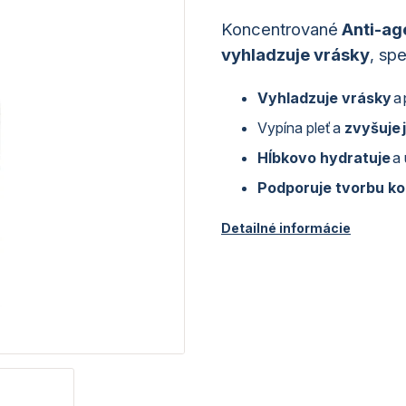
Koncentrované
Anti-ag
vyhladzuje vrásky
, sp
Vyhladzuje vrásky
a 
Vypína pleť a
zvyšuje j
Hĺbkovo hydratuje
a 
Podporuje tvorbu k
Detailné informácie