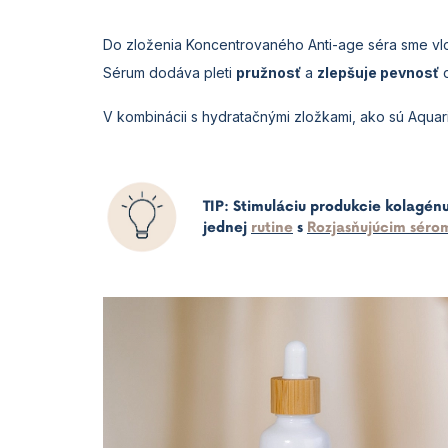
Do zloženia Koncentrovaného Anti-age séra sme vlo
Sérum dodáva pleti
pružnosť
a
zlepšuje pevnosť
d
V kombinácii s hydratačnými zložkami, ako sú Aquaric
TIP: Stimuláciu produkcie kolagé
jednej
rutine
s
Rozjasňujúcim séro