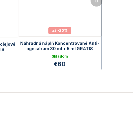
produkt
až -20%
Náhradná náplň Koncentrované Anti-
olejové
age sérum 30 ml + 5 ml GRATIS
IS
Skladom
€60