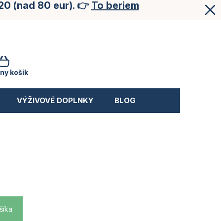
20 (nad 80 eur). 👉
To beriem
NÁKUPNÝ
KOŠÍK
ny košík
VÝŽIVOVÉ DOPLNKY
BLOG
šíka