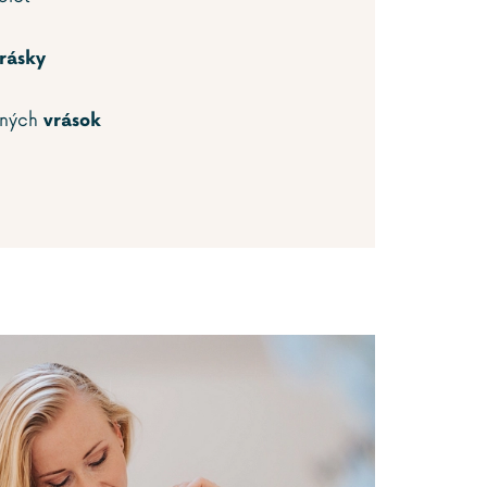
rásky
zných
vrások