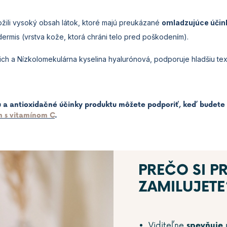
žili vysoký obsah látok, ktoré majú preukázané
omladzujúce účin
ermis (vrstva kože, ktorá chráni telo pred poškodením).
h a Nízkolomekulárna kyselina hyalurónová, podporuje hladšiu textúr
nu a antioxidačné účinky produktu môžete podporiť, keď bude
m s vitamínom C
.
PREČO SI P
ZAMILUJETE
Viditeľne
spevňuje