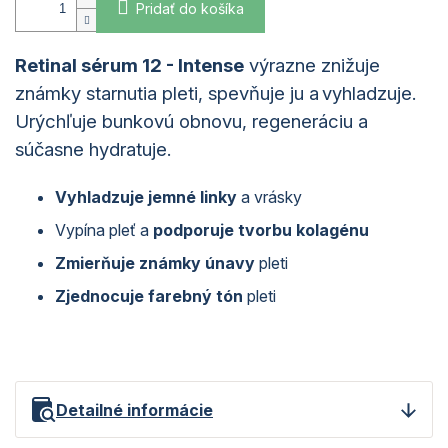
Pridať do košíka
Retinal sérum 12 - Intense
výrazne znižuje
známky starnutia pleti, spevňuje ju a vyhladzuje.
Urýchľuje bunkovú obnovu, regeneráciu a
súčasne hydratuje.
Vyhladzuje jemné linky
a vrásky
Vypína pleť a
podporuje tvorbu kolagénu
Zmierňuje
známky únavy
pleti
Zjednocuje
farebn
ý tón
pleti
Detailné informácie