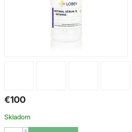
€100
Jednotková
cena:
Skladom