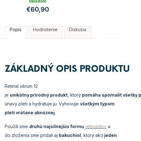
Skladom
€60,90
Popis
Hodnotenie
Diskusia
ZÁKLADNÝ OPIS PRODUKTU
Retinal
sérum 12
je
unikátn
y
p
r
írodn
ý
produkt
,
ktor
ý
pomáha
spomaliť
všetky
únavy pleti a hydratuje
ju
. Vyhovuje
všetkým
typ
o
m
pleti
vrátane
aknózn
ej
.
Použili
sme
druh
ú
naj
siln
e
jš
iu
formu
retinoidov
a
do
zlož
en
ia
sme
p
r
idali
aj
bakuchiol
,
ktor
ý
ako
jeden