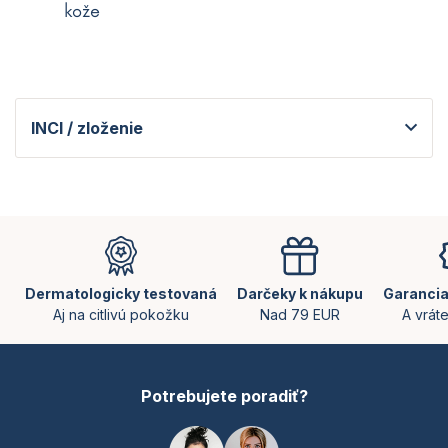
kože
INCI / zloženie
Z
á
p
ä
Dermatologicky testovaná
Darčeky k nákupu
Garancia
t
Aj na citlivú pokožku
Nad 79 EUR
A vrát
i
e
Potrebujete poradiť?