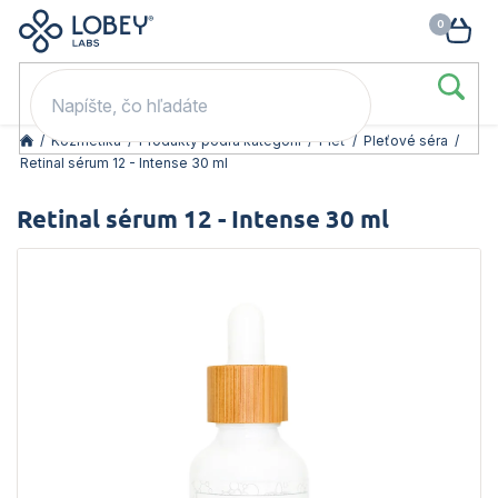
🥳 Odomkni si zľavu: –15 % s kódom LOB15 (nad 60 eur) | –20 % s
Prejsť
NÁK
kódom LOB20 (nad 80 eur). 👉
To beriem
na
KOŠ
obsah
/
Kozmetika
/
Produkty podľa kategórií
/
Pleť
/
Pleťové séra
/
Retinal sérum 12 - Intense 30 ml
Retinal sérum 12 - Intense 30 ml