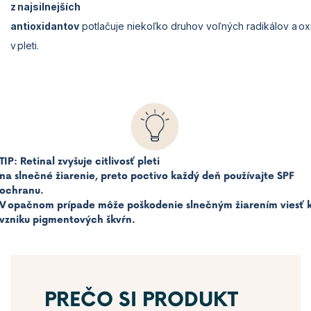
z
naj
siln
e
jších
antioxidant
ov
potlačuje
niekoľko
druh
ov
voľných
radikál
ov
a
ox
v pleti.
TIP:
Retinal
zvyšuje
citlivosť
pleti
na
slneč
n
é
žiaren
ie
,
preto
poctiv
o
každý
deň
použí
vajte
SPF
ochranu.
V
opačnom
p
r
ípad
e
môž
e
poškoden
ie
slnečným
žiarením
viesť
vzniku
pigmentových
škvŕn
.
PREČO SI PRODUKT