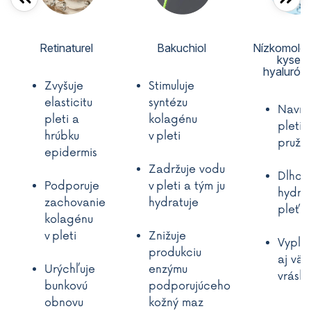
Retinaturel
Bakuchiol
Nízkomolek
kyseli
hyaluró
Zvyšuje
Stimuluje
elasticitu
syntézu
Navra
pleti a
kolagénu
pleti
hrúbku
v pleti
pružn
epidermis
Zadržuje vodu
Dlho
Podporuje
v pleti a tým ju
hydrat
zachovanie
hydratuje
pleť
kolagénu
v pleti
Znižuje
Vyplňu
produkciu
aj väč
Urýchľuje
enzýmu
vrásky
bunkovú
podporujúceho
obnovu
kožný maz