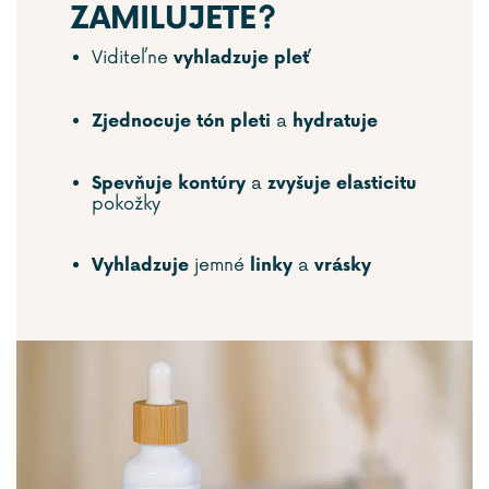
ZAMILUJETE?
Viditeľne
vyhladzuje pleť
a
Zjednocuje tón pleti
hydratuje
a
Spevňuje kontúry
zvyšuje elasticitu
pokožky
jemné
a
Vyhladzuje
linky
vrásky